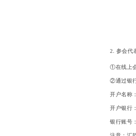
2.
参会代
①
在线上
②
通过银
开户名称
开户银行
银行账号
注意：汇