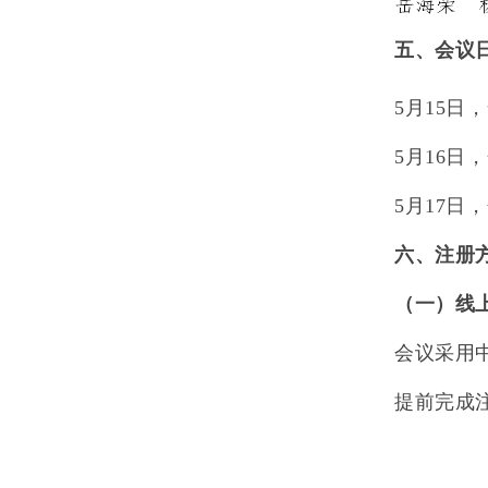
五、会议
5
月
15
日，
5
月
16
日，
5
月
17
日，
六、注册
（一）线
会议采用
提前完成