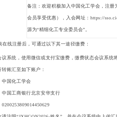
备注：欢迎积极加入中国化工学会，注册
会员享受优惠），入会网址：
https://sso.c
源为“精细化工专业委员会”。
表在线注册后，可通过以下其一途径缴费：
会议系统，使用微信或支付宝缴费，缴费状态会议系统
行转账汇至如下账户：
：中国化工学会
：中国工商银行北京安华支行
：
0200253809014450629
款请注明
“
JXHGQN2026
-
姓名
”
，并在会议系统中上传汇