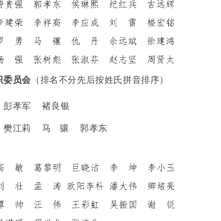
织委员会
（排名不分先后按姓氏拼音排序）
：彭孝军
褚良银
：樊江莉
马
骧
郭孝东
：