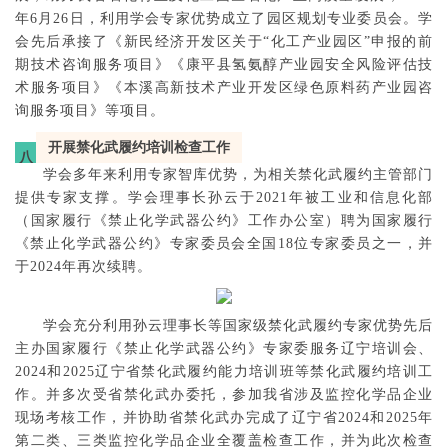
年6月26日，利用学会专家优势成立了园区规划专业委员会。学
会先后承接了《新民经济开发区关于“化工产业园区”申报的前
期技术咨询服务项目》《康平县氢氨醇产业园安全风险评估技
术服务项目》《本溪高新技术产业开发区绿色原料药产业园咨
询服务项目》等项目。
开展禁化武履约培训检查工作
八
学会多年来利用专家智库优势，为相关禁化武履约主管部门
提供专家支撑。学会理事长孙云于2021年被工业和信息化部
（国家履行《禁止化学武器公约》工作办公室）聘为国家履行
《禁止化学武器公约》专家委员会全国18位专家委员之一，并
于2024年再次续聘。
学会充分利用孙云理事长等国家级禁化武履约专家优势先后
主办国家履行《禁止化学武器公约》专家委服务辽宁培训会、
2024和2025辽宁省禁化武履约能力培训班等禁化武履约培训工
作。并多次受省禁化武办委托，参加我省涉及监控化学品企业
现场考核工作，并协助省禁化武办完成了辽宁省2024和2025年
第二类、三类监控化学品企业全覆盖检查工作，并为此次检查