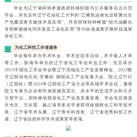
一
学会为辽宁省科协承接政府转移职能与公共服务试点示范
学会，并先后对辽宁石油化工大学的“乙烯焦油催化交联聚合生
产包覆沥青关键技术及应用”、丹东明珠特种树脂“轻汽油醚化
专用树脂催化剂开发及工业化应用”等30余项成果开展科技成果
评价工作。
为化工科技工作者服务
二
学会每年举办学术年会、学术交流等活动，并开展人才举
荐工作。除每年举办的辽宁省化工学会年会之外，先后承办
2021中国化工学会年会暨辽宁高端化工产业发展峰会、2023数
字辽阳绿色石化 芳烯烃·精细化工产业发展大会、院士辽宁行
（辽阳站）暨2024年辽阳化工产业大会等高端学术会议，邀请
院士专家为企业和学者搭建高层次、高水平的交流平台和引才
引智平台，加快推动我省化工产业高质量发展。学会先后推选
许光文、方向晨、杨占旭等多名学者获得侯德榜化工科学技术
奖、辽宁省学术头雁、辽宁青年科技奖、辽宁省优秀科技工作
者、辽宁省自然科学学术成果奖等奖项。