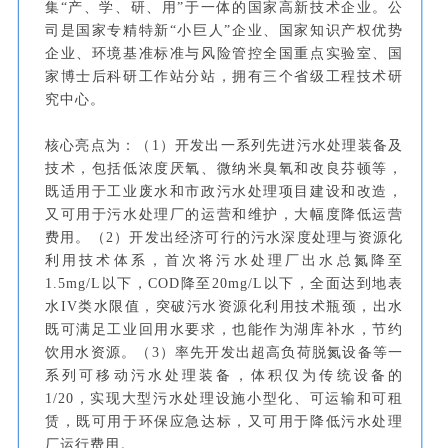
集“产、学、研、用”于一体的国家高新技术企业。
公
司是国家专精特新“小巨人”企业、国家知识产权优势
企业、环境基准标准与风险管控全国重点实验室、国
家博士后科研工作站分站，拥有三个省级工程技术研
究中心。
核心亮点为：（1）开发出一系列先进污水处理装备及
技术，包括低浓度厌氧、微纳米臭氧和改良芬顿等，
既适用于工业废水和市政污水处理项目建设和改造，
又可用于污水处理厂的运营和维护，大幅度降低运营
费用。（2）开发出经济可行的污水深度处理与资源化
利用技术体系，首次将污水处理厂出水总氮降至
1.5mg/L以下，COD降至20mg/L以下，全面达到地表
水IV类水限值，突破污水资源化利用技术瓶颈，出水
既可满足工业回用水要求，也能作为湖库补水，节约
饮用水资源。（3）率先开发出超高负荷脱氮设备等一
系列可移动污水处理装备，体积仅为传统设备的
1/20，实现大型污水处理设施小型化、可运输和可租
赁，既可用于环保应急达标，又可用于降低污水处理
厂运行费用。