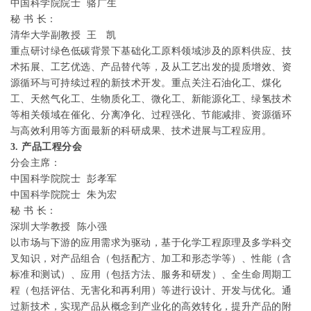
中国科学院院士
骆广生
秘
书
长：
清华大学副教授
王
凯
重点研讨绿色低碳背景下基础化工原料领域涉及的原料供应、技
术拓展、工艺优选、产品替代等，及从工艺出发的提质增效、资
源循环与可持续过程的新技术开发。重点关注石油化工、煤化
工、天然气化工、生物质化工、微化工、新能源化工、绿氢技术
等相关领域在催化、分离净化、过程强化、节能减排、资源循环
与高效利用等方面最新的科研成果、技术进展与工程应用。
3.
产品工程分会
分会主席：
中国科学院院士
彭孝军
中国科学院院士
朱为宏
秘
书
长：
深圳大学教授
陈小强
以市场与下游的应用需求为驱动，基于化学工程原理及多学科交
叉知识，对产品组合（包括配方、加工和形态学等）、性能（含
标准和测试）、应用（包括方法、服务和研发）、全生命周期工
程（包括评估、无害化和再利用）等进行设计、开发与优化。通
过新技术，实现产品从概念到产业化的高效转化，提升产品的附