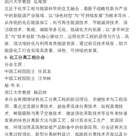
四川大学教授
岳海荣
立足于化学工程与能源科学的交叉融合，着眼于战略性新兴产业
中的新能源产业领域，以“绿色转型”与“可持续发展”为根本导向，
从传统的化石能源加工，向可再生能源技术、节能减排技术、清
洁煤技术、氢能、储能等多元化、低碳化方向拓展，以“多学科交
叉”与“技术创新”为核心驱动力，运用化学工程的原理与方法，高
效、清洁地转化与利用各类能源资源，通过前沿技术研发，助力
能源化工行业实现高质量、绿色、可持续的发展。
6.
化工分离工程分会
分会主席：
中国工程院院士
任其龙
中国工程院院士
汪华林
秘
书
长：
浙江大学教授
杨启炜
本分会将围绕绿色化工分离工程的前沿理论、关键技术与工程应
用，重点交流膜分离技术、超临界流体分离技术、短程蒸馏技
术、树脂吸附与离子交换技术、微波强化萃取技术等近年来快速
发展的绿色分离新方法与新工艺，探讨其在化工生产、资源回
收、环境治理及高附加值产品制备中的创新应用。分会还将关注
分离过程强化、新型分离材料设计、低能耗分离技术开发以及分