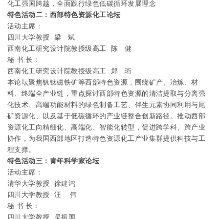
化工强国跨越，全面践行绿色低碳循环发展理念
特色活动二：西部特色资源化工论坛
活动主席：
四川大学教授
梁
斌
西南化工研究设计院教授级高工
陈
健
秘
书
长：
西南化工研究设计院教授级高工
郑
珩
本论坛聚焦钒钛磁铁矿等西部特色资源，围绕矿产、冶炼、材
料、终端全产业链，重点探讨西部特色资源的清洁提取与分离强
化技术、高端功能材料的绿色制备工艺、伴生元素协同利用与尾
矿资源化、以及基于低碳循环的产业链整合创新路径。推动西部
资源化工向精细化、高端化、智能化转型，促进跨学科、跨产业
协作，为我国西部地区打造特色资源化工产业集群提供科技与工
程支撑。
特色活动三：青年科学家论坛
活动主席：
清华大学教授
徐建鸿
四川大学教授
汪
伟
秘
书
长：
四川大学教授
吴振国