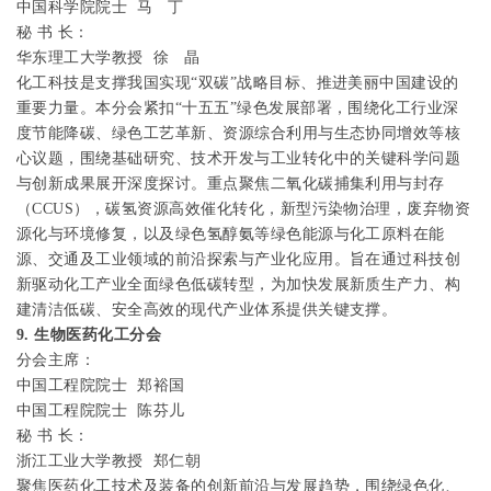
中国科学院院士 马
丁
秘
书
长：
华东理工大学教授
徐
晶
化工科技是支撑我国实现“双碳”战略目标、推进美丽中国建设的
重要力量。本分会紧扣“十五五”绿色发展部署，围绕化工行业深
度节能降碳、绿色工艺革新、资源综合利用与生态协同增效等核
心议题，围绕基础研究、技术开发与工业转化中的关键科学问题
与创新成果展开深度探讨。重点聚焦二氧化碳捕集利用与封存
（
CCUS
），碳氢资源高效催化转化，新型污染物治理，废弃物资
源化与环境修复，以及绿色氢醇氨等绿色能源与化工原料在能
源、交通及工业领域的前沿探索与产业化应用。旨在通过科技创
新驱动化工产业全面绿色低碳转型，为加快发展新质生产力、构
建清洁低碳、安全高效的现代产业体系提供关键支撑。
9.
生物医药化工分会
分会主席：
中国工程院院士
郑裕国
中国工程院院士
陈芬儿
秘
书
长：
浙江工业大学教授
郑仁朝
聚焦医药化工技术及装备的创新前沿与发展趋势，围绕绿色化、