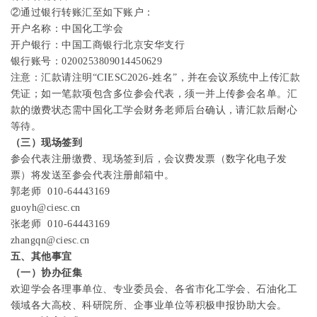
②
通过银行转账汇至如下账户：
开户名称：中国化工学会
开户银行：中国工商银行北京安华支行
银行账号：
0200253809014450629
注意：汇款请注明
“CIESC2026-
姓名
”
，并在会议系统中上传汇款
凭证；如一笔款项包含多位参会代表，须一并上传参会名单。汇
款的缴费状态需中国化工学会财务老师后台确认，请汇款后耐心
等待。
（三）现场签到
参会代表注册缴费、现场签到后，会议费发票（数字化电子发
票）将发送至参会代表注册邮箱中。
郭老师
010-64443169
guoyh@ciesc.cn
张老师
010-64443169
zhangqn@ciesc.cn
五、其他事宜
（一）协办征集
欢迎学会各理事单位、专业委员会、各省市化工学会、石油化工
领域各大高校、科研院所、企事业单位等积极申报协助大会。