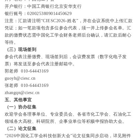
开户银行：中国工商银行北京安华支行
银行账号：
0200253809014450629
注意：汇款请注明
“CIESC2026-
姓名
”
，并在会议系统中上传汇款
凭证；如一笔款项包含多位参会代表，须一并上传参会名单。汇
款的缴费状态需中国化工学会财务老师后台确认，请汇款后耐心
等待。
（三）现场签到
参会代表注册缴费、现场签到后，会议费发票（数字化电子发
票）将发送至参会代表注册邮箱中。
郭老师
010-64443169
guoyh@ciesc.cn
张老师
010-64443169
zhangqn@ciesc.cn
五、其他事宜
（一）协办征集
欢迎学会各理事单位、专业委员会、各省市化工学会、石油化工
领域各大高校、科研院所、企事业单位等积极申报协助大会。
（二）论文征集
“
2026
中国化工学会科技创新大会”论文征集同步启动，详见附件