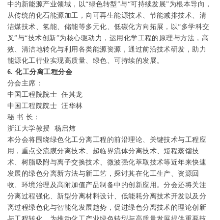
中的新能源产业领域，以“绿色转型”与“可持续发展”为根本导向，
从传统的化石能源加工，向可再生能源技术、节能减排技术、清
洁煤技术、氢能、储能等多元化、低碳化方向拓展，以“多学科交
叉”与“技术创新”为核心驱动力，运用化学工程的原理与方法，高
效、清洁地转化与利用各类能源资源，通过前沿技术研发，助力
能源化工行业实现高质量、绿色、可持续的发展。
6.
化工分离工程分会
分会主席：
中国工程院院士
任其龙
中国工程院院士
汪华林
秘
书
长：
浙江大学教授
杨启炜
本分会将围绕绿色化工分离工程的前沿理论、关键技术与工程应
用，重点交流膜分离技术、超临界流体分离技术、短程蒸馏技
术、树脂吸附与离子交换技术、微波强化萃取技术等近年来快速
发展的绿色分离新方法与新工艺，探讨其在化工生产、资源回
收、环境治理及高附加值产品制备中的创新应用。分会还将关注
分离过程强化、新型分离材料设计、低能耗分离技术开发以及分
离过程绿色化与智能化发展趋势，促进绿色分离技术的理论创新
与工程转化，为推动化工产业绿色转型与高质量发展提供重要技