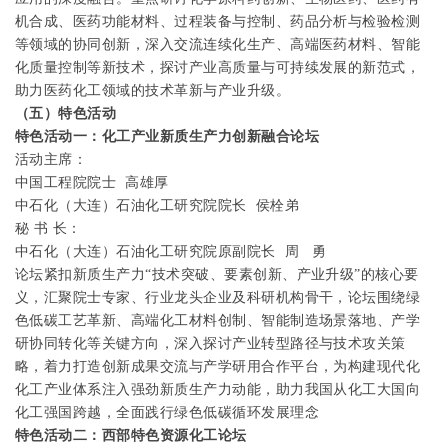
机合成、医药功能材料、过程装备与控制、药品分析与检验检测
等领域的协同创新，深入交流连续化生产、高端医药材料、智能
化质量控制等新技术，探讨产业高质量与可持续发展的新范式，
助力医药化工领域的技术革新与产业升级。
（五）特色活动
特色活动一：化工产业新质生产力创新融合论坛
活动主席：
中国工程院院士
高雄厚
中石化（大连）石油化工研究院院长 侯栓弟
秘
书
长：
中石化（大连）石油化工研究院原副院长
周
勇
论坛紧扣新质生产力“技术突破、要素创新、产业升级”的核心要
义，汇聚院士专家、行业龙头企业及科研机构骨干，论坛围绕绿
色低碳工艺革新、高端化工材料创制、智能制造场景落地、产学
研协同转化等关键方向，深入探讨产业转型路径与技术攻关策
略，着力打造创新成果交流与产学研用合作平台，为构建现代化
化工产业体系注入强劲新质生产力动能，助力我国从化工大国向
化工强国跨越，全面践行绿色低碳循环发展理念
特色活动二：西部特色资源化工论坛