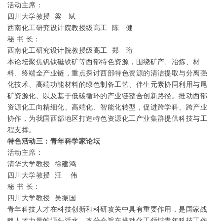
活动主席：
四川大学教授
梁
斌
西南化工研究设计院教授级高工
陈
健
秘
书
长：
西南化工研究设计院教授级高工
郑
珩
本论坛聚焦钒钛磁铁矿等西部特色资源，围绕矿产、冶炼、材
料、终端全产业链，重点探讨西部特色资源的清洁提取与分离强
化技术、高端功能材料的绿色制备工艺、伴生元素协同利用与尾
矿资源化、以及基于低碳循环的产业链整合创新路径。推动西部
资源化工向精细化、高端化、智能化转型，促进跨学科、跨产业
协作，为我国西部地区打造特色资源化工产业集群提供科技与工
程支撑。
特色活动三：青年科学家论坛
活动主席：
清华大学教授
徐建鸿
四川大学教授
汪
伟
秘
书
长：
四川大学教授
吴振国
青年科技人才在科技创新和科研攻关中具有重要作用，是国家战
略人才力量的源头活水。本分会旨在推动化工领域青年科技工作