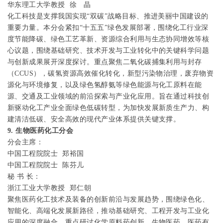
华东理工大学教授
徐
晶
化工科技是支撑我国实现“双碳”战略目标、推进美丽中国建设的
重要力量。本分会紧扣“十五五”绿色发展部署，围绕化工行业深
度节能降碳、绿色工艺革新、资源综合利用与生态协同增效等核
心议题，围绕基础研究、技术开发与工业转化中的关键科学问题
与创新成果展开深度探讨。重点聚焦二氧化碳捕集利用与封存
（
CCUS
），碳氢资源高效催化转化，新型污染物治理，废弃物资
源化与环境修复，以及绿色氢醇氨等绿色能源与化工原料在能
源、交通及工业领域的前沿探索与产业化应用。旨在通过科技创
新驱动化工产业全面绿色低碳转型，为加快发展新质生产力、构
建清洁低碳、安全高效的现代产业体系提供关键支撑。
9.
生物医药化工分会
分会主席：
中国工程院院士
郑裕国
中国工程院院士
陈芬儿
秘
书
长：
浙江工业大学教授
郑仁朝
聚焦医药化工技术及装备的创新前沿与发展趋势，围绕绿色化、
智能化、高端化发展新路径，推动基础研究、工程开发与工业化
应用的深度融合。重点研讨化学原料药创新、生物医药、医药有