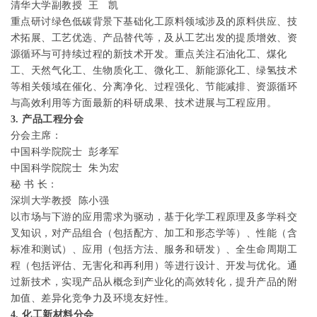
清华大学副教授
王
凯
重点研讨绿色低碳背景下基础化工原料领域涉及的原料供应、技
术拓展、工艺优选、产品替代等，及从工艺出发的提质增效、资
源循环与可持续过程的新技术开发。重点关注石油化工、煤化
工、天然气化工、生物质化工、微化工、新能源化工、绿氢技术
等相关领域在催化、分离净化、过程强化、节能减排、资源循环
与高效利用等方面最新的科研成果、技术进展与工程应用。
3.
产品工程分会
分会主席：
中国科学院院士
彭孝军
中国科学院院士
朱为宏
秘
书
长：
深圳大学教授
陈小强
以市场与下游的应用需求为驱动，基于化学工程原理及多学科交
叉知识，对产品组合（包括配方、加工和形态学等）、性能（含
标准和测试）、应用（包括方法、服务和研发）、全生命周期工
程（包括评估、无害化和再利用）等进行设计、开发与优化。通
过新技术，实现产品从概念到产业化的高效转化，提升产品的附
加值、差异化竞争力及环境友好性。
4.
化工新材料分会