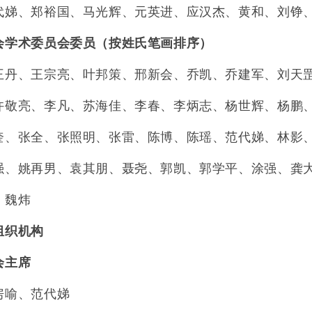
代娣、郑裕国、马光辉、元英进、应汉杰、黄和、刘铮
会学术委员会委员（按姓氏笔画排序）
王丹、王宗亮、叶邦策、邢新会、乔凯、乔建军、刘天
许敬亮、李凡、苏海佳、李春、李炳志、杨世辉、杨鹏
奎、张全、张照明、张雷、陈博、陈瑶、范代娣、林影
强、姚再男、袁其朋、聂尧、郭凯、郭学平、涂强、龚
、魏炜
组织机构
会主席
房喻、范代娣