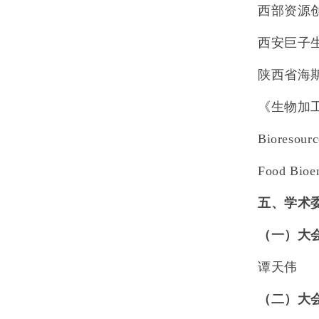
西部资源
西安巨子
陕西省海
《生物加
Bioresourc
Food Bioe
五、学术
（一）大
谭天伟
（二）大