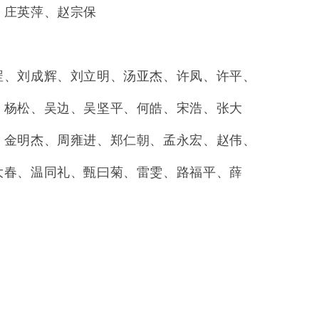
、庄英萍、赵宗保
罡、刘成辉、刘立明、汤亚杰、许凤、许平、
、杨松、吴边、吴坚平、何皓、宋浩、张大
、金明杰、周雍进、郑仁朝、孟永宏、赵伟、
大春、温同礼、甄曰菊、雷雯、路福平、薛