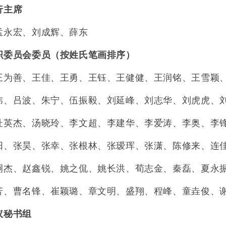
行主席
孟永宏、刘成辉、薛东
织委员会委员（按姓氏笔画排序）
王为善、王佳、王勇、王钰、王健健、王润铭、王雪颖
炜、吕波、朱宁、伍振毅、刘延峰、刘志华、刘虎虎、
杜英杰、汤晓玲、李文超、李建华、李爱涛、李奥、李
阳、张昊、张幸、张根林、张瑷珲、张潇、陈修来、连
嗣杰、赵鑫锐、姚之侃、姚长洪、荀志金、秦磊、夏永
芳、曹名锋、崔颖璐、章文明、盛翔、程峰、童垚俊、
议秘书组