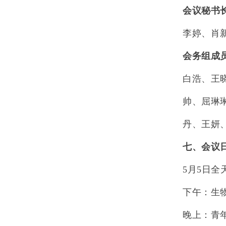
会议秘书
李婷、肖
会务组成
白浩、王
帅、屈琳
丹、王妍
七、会议
5
月
5
日全
下午：生
晚上：青