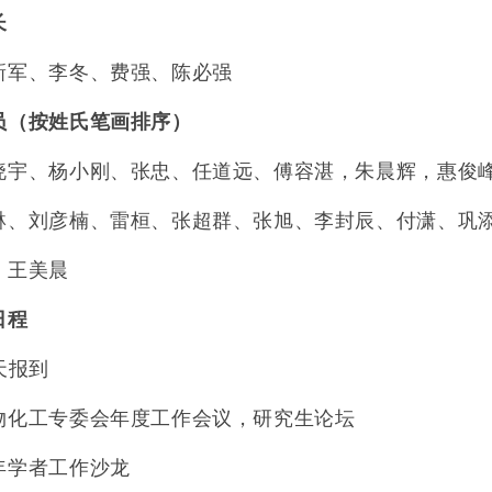
长
新军、李冬、费强、陈必强
员（按姓氏笔画排序）
晓宇、杨小刚、张忠、任道远、傅容湛，朱晨辉，惠俊
琳、刘彦楠、雷桓、张超群、张旭、李封辰、付潇、巩
、王美晨
日程
天报到
物化工专委会年度工作会议，研究生论坛
年学者工作沙龙