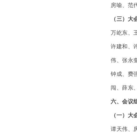
房喻、范
（三）大
万屹东、
许建和、
伟、张永
钟成、费
闯、薛东
六、会议
（一）大
谭天伟、