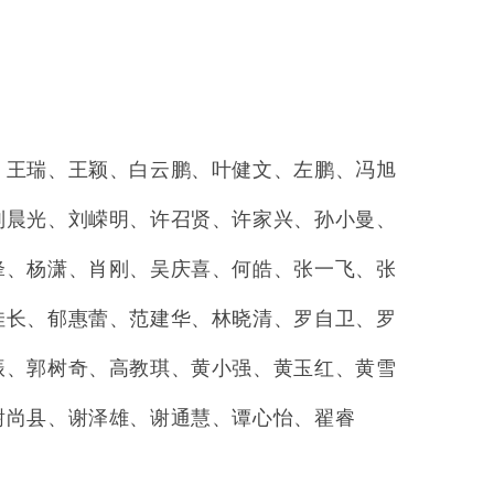
、王瑞、王颖、白云鹏、叶健文、左鹏、冯旭
刘晨光、刘嵘明、许召贤、许家兴、孙小曼、
锋、杨潇、肖刚、吴庆喜、何皓、张一飞、张
佳长、郁惠蕾、范建华、林晓清、罗自卫、罗
振、郭树奇、高教琪、黄小强、黄玉红、黄雪
谢尚县、谢泽雄、谢通慧、谭心怡、翟睿