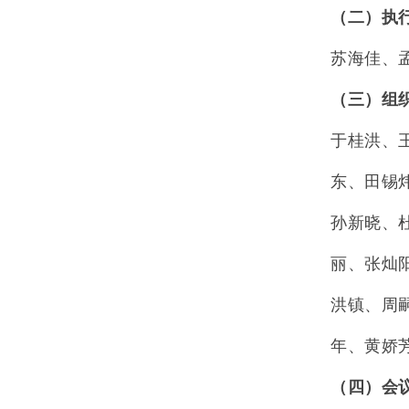
（二）执
苏海佳、
（三）组
于桂洪、
东、田锡
孙新晓、
丽、张灿
洪镇、周
年、黄娇
（四）会