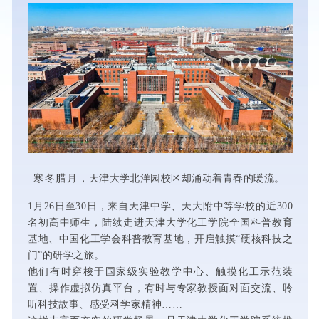
寒冬腊月
，天津大学北洋园校区却涌动着青春的暖流。
1
月
26
日至
30
日，来自
天津中学、
天大附中等学校的近
300
名初高中师生，陆续走进天津大学化工学院全国科普教育
基地、中国化工学会科普教育基地
，开启触摸“硬核科技之
门”的研学之旅。
他们有时穿梭于国家级实验教学中心、触摸化工示范装
置、操作虚拟仿真平台，有时与专家教授面对面交流、聆
听科技故事、感受科学家精神……