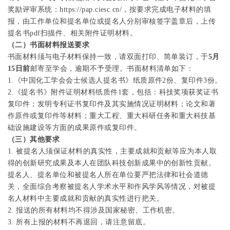
奖励评审系统：
https://pap.ciesc.cn/
，按要求完成电子材料的填
报，由
工作单位和提名单位或提名人
分别审核签字盖章后，上传
提名书
pdf
扫描件、相关附件证明材料。
（二）书面材料报送要求
书面材料须与电子材料保持一致，请双面打印、简单装订，于
5
月
15
日前
邮寄至学会，逾期不予受理。书面材料清单如下：
1.
《中国化工学会会士候选人提名书》纸质原件
2
份、复印件
3
份。
2.
《提名书》附件证明材料纸质件
1
套，包括：
科技奖项获奖证书
复印件；发明专利证书复印件及其实施情况证明材料；论文和著
作原件或复印件等材料；重大工程、重大科研任务和重大科技基
础设施建设等方面的成果原件或复印件。
（三）其他要求
1.
被提名人须保证材料的真实性，主要成就和贡献等应为本人取
得的创新研究成果及本人在团队科技创新成果中的创新性贡献。
提名人、提名单位和被提名人所在单位要严把法律和社会道德
关，全面综合考察被提名人学术水平和作风学风等情况，对被提
名人材料中主要成就和贡献的真实性进行把关。
2.
报送的所有材料均不得涉及国家秘密、工作机密。
3.
所有上报的材料不再退回，请注意留底。