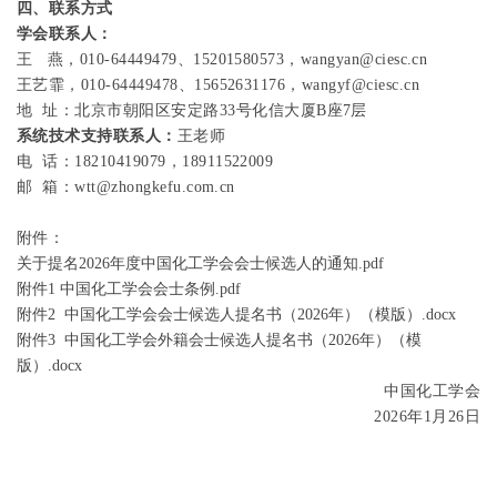
四、联系方式
学会联系人：
王
燕，
010-64449479
、
15201580573
，
wangyan@ciesc.cn
王艺霏，
010-64449478
、
15652631176
，
wangyf@ciesc.cn
地
址：北京市朝阳区安定路
33
号化信大厦
B
座
7
层
系统技术支持联系人：
王老师
电
话：
18210419079
，
18911522009
邮
箱：
wtt@zhongkefu.com.cn
附件：
关于提名2026年度中国化工学会会士候选人的通知.pdf
附件1 中国化工学会会士条例.pdf
附件2 中国化工学会会士候选人提名书（2026年）（模版）.docx
附件3 中国化工学会外籍会士候选人提名书（2026年）（模
版）.docx
中国化工学会
2026
年
1
月
26
日