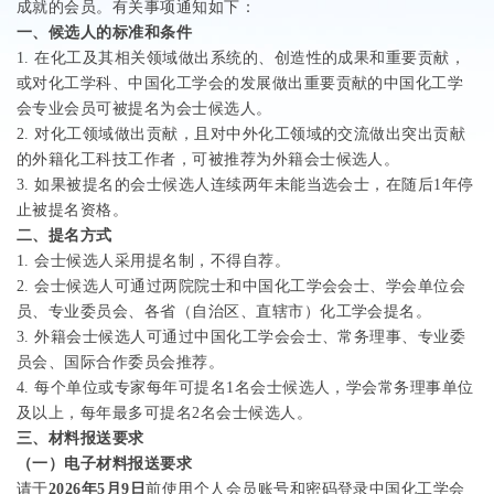
成就的会员。有关事项通知如下：
一、候选人的标准和条件
1.
在化工及其相关领域做出系统的、创造性的成果和重要贡献，
或对化工学科、中国化工学会的发展做出重要贡献的中国化工学
会专业会员可被提名为会士候选人。
2.
对化工领域做出贡献，且对中外化工领域的交流做出突出贡献
的外籍化工科技工作者，可被推荐为外籍会士候选人。
3.
如果被提名的会士候选人连续两年未能当选会士，在随后
1
年停
止被提名资格。
二、提名方式
1.
会士候选人采用提名制，不得自荐。
2.
会士候选人可通过两院院士和中国化工学会会士、学会单位会
员、专业委员会、各省（自治区、直辖市）化工学会提名。
3.
外籍会士候选人可通过中国化工学会会士、常务理事、专业委
员会、国际合作委员会推荐。
4.
每个单位或专家每年可提名
1
名会士候选人，学会常务理事单位
及以上，每年最多可提名
2
名会士候选人。
三、材料报送要求
（一）电子材料报送要求
请于
2026
年
5
月
9
日
前使用个人会员账号和密码登录中国化工学会