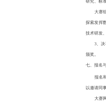
研究、标
大赛
探索发挥
技术研发
3
、决
颁
奖。
七、报名
报名
以邀请同
大赛