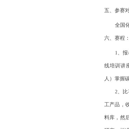
五、参赛
全国
六、赛程
1
、报
线培训讲
人）掌握
2
、比
工产品，
料库，然