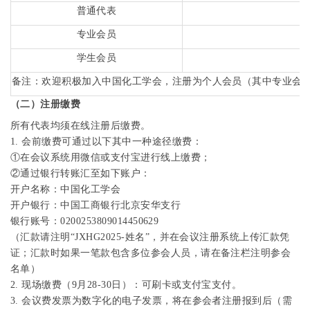
普通代表
专业会员
学生会员
备注
：
欢迎积极加入中国化工学会
，
注册为个人会员
（
其中专业会
（二）注册缴费
所有代表均须在线注册后缴费。
1.
会前缴费可通过以下其中一种途径缴费：
①在会议系统用微信或支付宝进行线上缴费；
②通过银行转账汇至如下账户：
开户名称：中国化工学会
开户银行：中国工商银行北京安华支行
银行账号：
0200253809014450629
（汇款请注明“
JXHG2025-
姓名
”，并在会议注册系统上传汇款凭
证；汇款时如果一笔款包含多位参会人员，请在备注栏注明参会
名单）
2.
现场缴费（
9
月
28-30
日）：可刷卡或支付宝支付。
3.
会议费发票为数字化的电子发票，将在参会者注册报到后（需