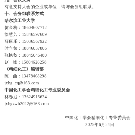
有意支持大会的企业或单位，请与会务组联系。
十、会务组联系方式
哈
尔滨工业大学
贺金梅：
18604607712
徐慧芳：
15846597609
薛康乐：
15036567922
时向荣：
18846037806
张艳秋：18845046480
赵
峰：
15804626258
《精细化工》编辑部
陈
曲：
13478468298
jxhg_cq@163.com
中国化工学会精细化工专业委员会
林春迎：
13624915624
jxhgzwh2022@163.com
中国化工学会精细化工专业委员会
2025
年
6
月
24
日