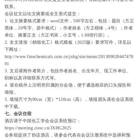
联系。
会议征文以论文摘要或全文形式提交：
1.
论文摘要格式要求：
word
文件，
500
字左右，包括：题目（方正
黑体，
20
号字、居中格式）；作者姓名（方正楷体，
4
号）；作者
单位、摘要正文（方正书宋，小五号，
1.08
倍行距）。
2.
全文请按《精细化工》格式模板（
2025
版）要求写作，详见以
下网址：
http://www.finechemicals.com.cn/jxhg/site/menu/201309020447470
01
3.
文后请附作者简介，包括作者姓名、出生年月、
现工作单位、
职称以及详细联系方式等。
4.
请在稿件上注明所归属的分会场，便于遴选相应的口头报告和
墙报。
5. 墙报尺寸为90cm（宽）*120cm（高），墙报眉头请在会议系统
中下载。
七、会议住宿
酒店请于中国化工学会会议系统预订：
https://meeting.ciesc.cn/JXHG2025
会务组提供了协议酒店，
请参会代表在
会议注册系统中选择和预