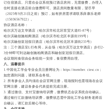
订住宿酒店。
只需在会议系统预订酒店房间，无需缴费，办理入
住时直接在酒店前台缴费即可。
酒店房间数量有限，望尽早
（
2025
年
9
月
21
日之前）预订，如有拼房需求请联系薛康乐老师
（
15036567922
）。
协议酒店名称：
哈尔滨万达文华酒店（哈尔滨市松北区世贸大道
85-87
号）
哈尔滨融创施柏阁酒店（哈尔滨市松北区丰源街
199
号）
哈尔滨融创皇冠假日酒店（哈尔滨市松北区丰源街
233
号）
注：三个酒店呈
L
行布局，从会场（哈尔滨万达文华酒店）步行
2-
3
分钟即可到达融创施柏阁酒店和融创皇冠假日酒店。
会议期间食宿由会务组统一安排，食宿费用自理。
八、温馨提示
1.
中国化工学会专业会员注册网址为：
https://member. ciesc.cn
；
如您遇到问题，请联系会务组。
2.
所有参会人员均须在会议官网注册，现场报到也需现场在会议
官网注册，建议各参会代表提前完成注册。
3.
通过微信、支付宝缴纳培训费，缴费状态会议系统自动确认。
通过银行汇款缴纳培训费，缴费状态需中国化工学会财务老师后
台确认，请汇款后耐心等待。
九、会议支持