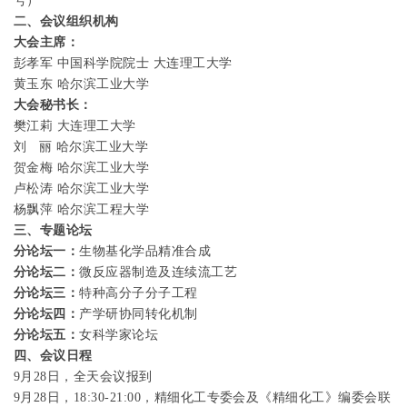
号）
二、会议组织机构
大会主席：
彭孝军 中国科学院院士 大连理工大学
黄玉东 哈尔滨工业大学
大会秘书长：
樊江莉 大连理工大学
刘 丽
哈尔滨工业大学
贺金梅 哈尔滨工业大学
卢松涛 哈尔滨工业大学
杨飘萍 哈尔滨工程大学
三、
专题论坛
分论坛一：
生物基化学品精准合成
分论坛二：
微反应器制造及连续流工艺
分论坛三：
特种高分子分子工程
分论坛四：
产学研协同转化机制
分论坛五：
女科学家论坛
四、会议日程
9
月
28
日，全天会议报到
9
月
28
日
，
18:30-21:00
，精细化工专委会及《精细化工》编委会联