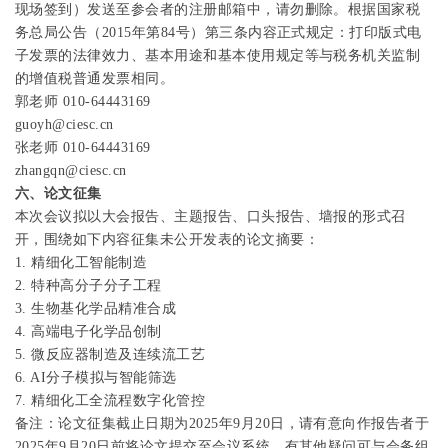
现场签到）发送至参会者的注册邮箱中，请勿删除。根据国家税
务总局公告（
2015
年第
84
号）第三条内容正式规定：打印版式电
子发票的法律效力、基本用途和基本使用规定等与税务机关监制
的增值税普通发票相同。
郭老师
010-64443169
guoyh@ciesc.cn
张老师
010-64443169
zhangqn@ciesc.cn
六、论文征集
本次会议拟以大会报告、主题报告、口头报告、墙报的形式召
开，围绕如下内容征集未公开发表的论文摘要：
1.
精细化工智能制造
2.
特种高分子分子工程
3.
生物基化学品精准合成
4.
高端电子化学品创制
5.
微反应器制造及连续流工艺
6. AI
分子模拟与智能筛选
7.
精细化工全流程数字化管控
备注：论文征集截止日期为
2025
年
9
月
20
日，请有意向作报告者于
2025
年
9
月
20
日前将论文提交至会议系统，有其他疑问可与会务组