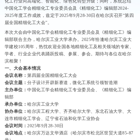
化工行业向高端化、智能化、绿色化转型升级；同时，系统总结
中国化工学会精细化工专业委员会及《精细化工》编辑部
2024-
2025
年度工作成效，兹定于
2025
年
9
月
28-30
日在哈尔滨召开“第四
届全国精细化工大会”。
本次大会由中国化工学会精细化工专业委员会及《精细化工》编
辑部联合主办，哈尔滨工业大学承办。
2025
年恰逢哈尔滨工业大
学建校
105
周年，热忱欢迎全国各地精细化工及相关领域的专家、
学者、行业企业代表踊跃投稿、参展、参会。期待与各位在哈尔
滨相聚！
一、大会基本情况
会议名称：
第四届全国精细化工大会
会议主题：
分子设计开辟新赛道，微化工系统引领智造潮
主办单位：
中国化工学会精细化工专业委员会、《精细化工》编
辑部
承办单位：
哈尔滨工业大学
协办单位：
哈尔滨工程大学、齐齐哈尔大学、东北石油大学、大
连市精细化工学会、辽宁省石油和化学工业协会
会议时间：
2025
年
9
月
28-30
日
会议地点：
哈尔滨万达文华酒店（哈尔滨市松北区世贸大道
85-87