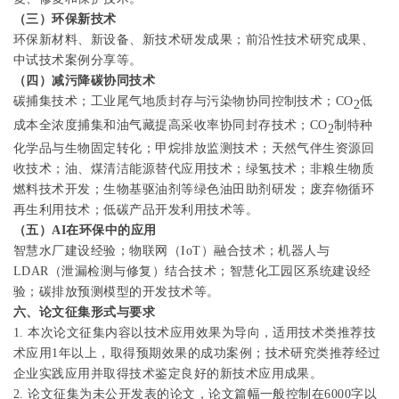
（三）环保新技术
环保新材料、新设备、新技术研发成果；前沿性技术研究成果、
中试技术案例分享等。
（四）减污降碳协同技术
碳捕集技术；工业尾气地质封存与污染物协同控制技术；
CO
低
2
成本全浓度捕集和油气藏提高采收率协同封存技术；
CO
制特种
2
化学品与生物固定转化；甲烷排放监测技术；天然气伴生资源回
收技术；油、煤清洁能源替代应用技术；绿氢技术；非粮生物质
燃料技术开发；生物基驱油剂等绿色油田助剂研发；废弃物循环
再生利用技术；低碳产品开发利用技术等。
（五）
AI
在环保中的应用
智慧水厂建设经验；物联网（
IoT
）融合技术；机器人与
LDAR
（泄漏检测与修复）结合技术；智慧化工园区系统建设经
验；碳排放预测模型的开发技术等。
六、论文征集形式与要求
1.
本次论文征集内容以技术应用效果为导向，适用技术类推荐技
术应用
1
年以上，取得预期效果的成功案例；技术研究类推荐经过
企业实践应用并取得技术鉴定良好的新技术应用成果。
2.
论文征集为未公开发表的论文，论文篇幅一般控制在
6000
字以