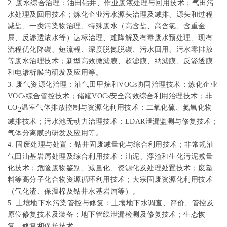
2.
废水综合治理：油田钻井、作业废液处理与回用技术；气田污
水处理及回用技术；炼化企业污水源头治理及减排、源头和过程
减盐、一类污染物治理、特殊废水（高含盐、高含氯、含重金
属、反渗透浓水等）达标治理、难降解及有毒废水预处理、现有
流程优化降碳、短流程、深度脱氮脱碳、污水回用、污水零排放
等废水治理技术；新型高效微滤膜、超滤膜、纳滤膜、反渗透膜
和电渗析膜的研发及应用等。
3.
废气资源化治理：油气田甲烷和
VOCs
协同治理技术；炼化企业
VOCs
综合管控技术；储罐
VOCs
安全高效综合利用治理技术；非
CO
温室气体排放控制与资源化利用技术；二氧化硫、氮氧化物
2
减排技术；污水池无动力治理技术；
LDAR
泄漏监测与修复技术；
气体分离膜的研发及应用等。
4.
固废处理与处置：钻井固废减量化与综合利用技术；非常规油
气田油基岩屑处理及综合利用技术；油泥、浮渣和生化污泥减量
化技术；危险废物鉴别、减量化、资源化及处理处置技术；废塑
料等高分子化合物资源循环利用技术；大宗固废资源化利用技术
（气化渣、保温棉及钻井水基岩屑等）。
5.
土壤地下水污染管控与修复：土壤地下水调查、评价、管控及
原位修复技术及装备；地下管线泄漏检测及修复技术；生态恢
复、修复和保护技术。