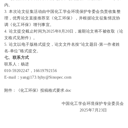
内。
3.
本次论文征集活动由中国化工学会环境保护专委会负责收集整
理，优秀论文直接推荐至《化工环保》，并根据论文征集情况协
调《化工环保》增刊事宜。
4.
论文提交截止时间为
2025
年
8
月
20
日，逾期论文将不被收取（论
文格式见附件）。
5.
论文以电子版格式提交，论文文件名按“论文题目
-
第一作者姓
名
-
单位”格式提交。
七、联系方式
联系人：杨进
010-59202247，
16619792156
E-mail
：
yangj173.bjhy@Sinopec.com
附件：《化工环保》投稿格式要求.doc
中国化工学会环境保护专业委员会
2025
年
7
月
23
日