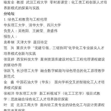
喻发全
教授
武汉工程大学
零时差课堂：化工类工程创新人才培
养新模式的探索与实践
分论坛
1.
绿色工程教育与工程伦理
华东理工大学、清华大学、四川大学
负责人：
吴艳阳、王婉莹、
唐盛伟
报告人：
袁希钢
天津大学
题目待定
范
兴
重庆大学
“党建引领、三链协同”化学化工专业拔尖人才
培养模式创新与实践
张亚婷
西安科技大学
案例资源库建设对化工工程伦理课程建设
的驱动作用
张跃飞
长沙理工大学
融合数字赋能与绿色理念的化工原理教学
新范式
金
鑫
中国石油大学（华东）
面向学科交叉的智能化工人才培
养模式探索
张相洋
华东理工大学
新工科视域下《化工工艺学》项目式教
学：思政融合绿色化工人才培养路径探索
叶
宏
北京工商大学
面向轻工类专业的绿色化工与设计类课程
教学改革探索