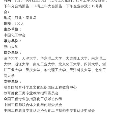
时间：
2025
年
9
月
12
至
15
日
（
12
号全天报到；
13
号上午大会报告，
下午分会场报告；
14
号上午大会报告，下午企业参观；
15
号离
会）
地点：
河北
・
秦皇岛
规模：
300
人
主办单位：
中国化工学会
承办单位：
燕山大学
协办单位：
清华大学、天津大学、华东理工大学、大连理工大学、南京理工
大学、浙江大学、南京工业大学、北京化工大学、四川大学、浙
江工业大学、重庆大学、华北理工大学、天津科技大学、北京工
商大学
支持单位：
联合国教育科学及文化组织国际工程教育中心
教育部化工类专业教学指导委员会
全国工程专业教指委化工领域协作组
中国工程师联合体文化与伦理委员会
中国工程教育专业认证协会化工与制药类专业认证委员会