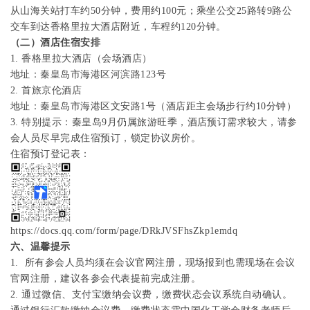
从山海关站打车约
50
分钟，费用约
100
元；乘坐公交
25
路转
9
路公
交车到达香格里拉大酒店附近，车程约
120
分钟。
（二）酒店住宿安排
1. 香格里拉大酒店（会场酒店）
地址：秦皇岛市海港区河滨路
123
号
2. 首旅京伦酒店
地址：秦皇岛市海港区文安路
1
号（酒店距主会场步行约
10
分钟）
3. 特别提示
：秦皇岛
9
月仍属旅游旺季，酒店预订需求较大，请参
会人员尽早完成住宿预订，锁定协议房价。
住宿预订登记表：
https://docs.qq.com/form/page/DRkJVSFhsZkp1emdq
六、温馨提示
1.
所有参会人员均须在会议官网注册，现场报到也需现场在会议
官网注册，建议各参会代表提前完成注册。
2.
通过微信、支付宝缴纳会议费，缴费状态会议系统自动确认。