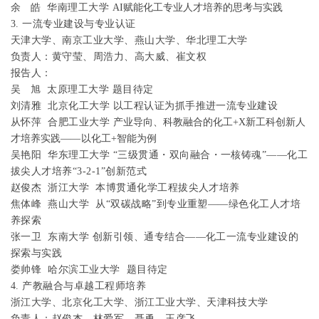
余
皓
华南理工大学
AI赋能化工专业人才培养的思考与实践
3.
一流专业建设与专业认证
天津大学、南京工业大学、燕山大学、华北理工大学
负责人：
黄守莹、周浩力、高大威、崔文权
报告人：
吴
旭
太原理工大学
题目待定
刘清雅
北京化工大学
以工程认证为抓手推进一流专业建设
从怀萍
合肥工业大学
产业导向、科教融合的化工+X新工科创新人
才培养实践
——
以化工+智能为例
吴艳阳
华东理工大学
“三级贯通
・
双向融合
・
一核铸魂”
——
化工
拔尖人才培养“
3-2-1”
创新范式
赵俊杰
浙江大学
本博贯通化学工程拔尖人才培养
焦体峰
燕山大学
从“双碳战略”到专业重塑——绿色化工人才培
养探索
张一卫
东南大学
创新引领、通专结合——化工一流专业建设的
探索与实践
娄帅锋
哈尔滨工业大学
题目待定
4.
产教融合与卓越工程师培养
浙江大学、北京化工大学、浙江工业大学、天津科技大学
负责人：赵俊杰
、林爱军、聂勇、王彦飞