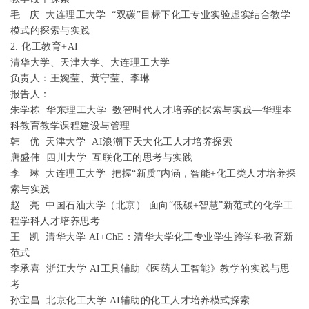
毛
庆
大连理工大学
“双碳”目标下化工专业实验虚实结合教学
模式的探索与实践
2.
化工教育
+AI
清华大学、天津大学、大连理工大学
负责人：王婉莹、黄守莹、李琳
报告人：
朱学栋
华东理工大学
数智时代人才培养的探索与实践—华理本
科教育教学课程建设与管理
韩
优
天津大学
AI
浪潮下天大化工人才培养探索
唐盛伟
四川大学
互联化工的思考与实践
李
琳
大连理工大学
把握“新质”内涵，智能
+
化工类人才培养探
索与实践
赵
亮
中国石油大学（北京）
面向“低碳
+
智慧”新范式的化学工
程学科人才培养思考
王
凯
清华大学
AI+ChE
：清华大学化工专业学生跨学科教育新
范式
李承喜
浙江大学
AI
工具辅助《医药人工智能》教学的实践与思
考
孙宝昌
北京化工大学
AI
辅助的化工人才培养模式探索