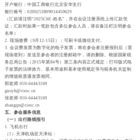
开户银行：中国工商银行北京安华支行
银行账号：
0200253809014450629
（汇款请注明
“2025ChE-
姓名
”
，并在会议注册系统上传汇款凭
证；汇款时如果一笔款包含多位参会人员，请在备注栏注明参会
名单）
2.
现场缴费（
9
月
12-15
日）：可刷卡或微信支付。
3.
会议费发票为数字化的电子发票，将在参会者注册报到后（需
现场签到）发送至参会者的注册邮箱中，请勿删除。根据国家税
务总局公告（
2015
年第
84
号）第三条内容正式规定：打印版式电
子发票的法律效力、基本用途和基本使用规定等与税务机关监制
的增值税普通发票相同。
郭老师
010-64443169
guoyh@ciesc.cn
张老师
010-64443169
zhangqn@ciesc.cn
五、参会服务信息
（一）出行路线指引
1.
飞机出行
（
1
）天津机场至天津站
：