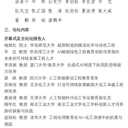
三、论坛内容
开幕式及主论坛报告人
钱旭红
院士
华东师范大学
超限制造的微流化学与绿色工程
辛
忠
教授
华东理工大学
AI
赋能绿色工程教育创新培养面向
未来的可持续发展工程人才
李清彪
教授
厦门大学
/
集美大学
生成式
AI
维度下的高阶思维能
力培养
梁
斌
教授
四川大学
人工智能驱动工程教育变革
苏海佳
教授
北京化工大学
行业可持续发展赋能大化工卓越工程
师培养
夏淑倩
教授
天津大学
人工智能时代化工专业教育新生态
顾学红
教授
南京工业大学
南京工业大学化工学科创新人才培养
路径探索与实践
赵劲松
教授
清华大学
工程伦理教育在
AI+
化工浪潮中的机遇与
挑战