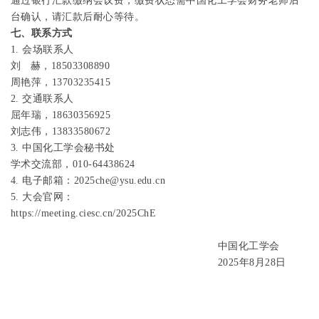
通过银行汇款缴纳会议费，缴费状态需中国化工学会财务老师后
台确认，请汇款后耐心等待。
七、联系方式
1. 会场
联系人
刘
赫，
18503308890
周艳萍，
13703235415
2.
交通联系人
屈年瑞，
18630356925
刘志伟，
13833580672
3.
中国化工学会秘书处
学术交流部，
010-64438624
4.
电子邮箱：
2025che@ysu.edu.cn
5.
大会官网：
https://meeting.ciesc.cn/2025ChE
中国化工学会
2025
年
8
月
28
日