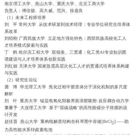
南京理工大学、燕山大学、重
庆大学、北京工商大学
负责人：傅佳骏、高大威、范兴、徐嘉良
（
1
）未来工程师培养
刘
平
常州大学
从技术研发到技术经理：专业学位研究生培养体
系改革
刘绍刚
广西民族大学
立足地方
强化特色：西部民族高校化工人
才培养模式探索与实践
丁
鹤
哈尔滨工程大学
双链条、三贯通：化工类
AI
专业知识图
谱建设与人才培养体系创新实践
刘红丽
天津大学
国家急需高层次化工人才的贯通式培养体系构建
与实践
（
2
）研究生论坛
龚
博
华北理工大学
焦化过程中胶质体分子演化机制的多尺度
解析
刘
叶
重庆大学
锰盐电氧化阳极界面溶胶吸附
-
反应耦合动力学
董馨予
大连理工大学
基于“双碳战略”的高性能碳分子筛膜的设
计开发
赵佳晋
燕山大学
重构电解质结构在科琴黑中存储
[BrCl
]
——
助
2
力高性能水系锌卤素电池