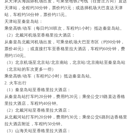
从天津滨海国际机场出发，可乘坐地铁
2
号线（往曹庄方向）直达
天津站，全程约
30
分钟，票价约
3
元；或选择机场大巴直达天津
站，车程约
50
分钟，票价约
15
元。
天津站至秦皇岛站：
乘坐高铁
/
动车（每日约
30
班次，车程约
1
小时）抵达秦皇岛站。
（
2
）北戴河机场至香格里拉大酒店：
从秦皇岛北戴河机场出发，可乘坐机场大巴至市区（约
90
分钟，
票价
40
元）；或直接打车至香格里拉大酒店，车程约
60
分钟，费
用约
150
元。
（
3
）北京机场至北京站
/
北京南站，北京站
/
北京南站至秦皇岛站
（北京站的车次更多一些）
乘坐高铁
/
动车（车程约
2
小时）抵达秦皇岛站。
2.
火车出行
（
1
）秦皇岛站至香格里拉大酒店：
从秦皇岛站打车约
20
分钟，费用约
20
元；乘坐公交
19
路直达香格
里拉大酒店，车程约
40
分钟。
（
2
）北戴河站
至香格里拉大酒店：
从北戴河站打车约
20
分钟，费用约
30
元；乘坐公交
6
路到达香格里
拉大酒店附近，车程约
50
分钟。
（
3
）山海关站至香格里拉大酒店：