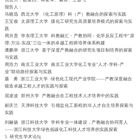
报告人：
马晓迅
西北大学
《化工原理》科（产）教融合的探索与实践
王宝俊
太原理工大学
煤化工研究生高质量培养模式的探索与实
践
周兴贵
华东理工大学
科教融汇・产教协同：化学反应工程中“原
理
-
方法
-
实战”三位一体的卓越工程师培养体系构建
潘鹏举
浙江大学
基于深度产教融合的研究生项目制培养的探索
与实践
周浩力
南京工业大学
南京工业大学化工专业“人才
-
学科
-
产
业”联动路径探索与实践
聂
勇
浙江工业大学
绿色化工现代产业学院——产教深度融合
锻造卓越工程人才的实践与探索
屈凌波
郑州大学
产教融合在工程技术人才培养中的实践
郝庆兰
天津科技大学
引领盐化工新程的
3E
人才自主培养探索与
实践
刘赫扬
浙江科技大学
学科专业一体建设，产教融合协同育人
——浙江科技大学绿色低碳化工科技人才培养的实践探索
5.
研究生学术论坛