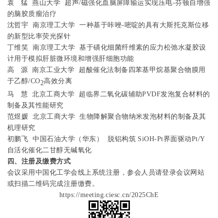
袁
猛
燕山大学
超声
/
磁强化血脑屏障输运实现压电
-
芬顿自增强
的脑胶质瘤治疗
沈哲宇
南京理工大学
一种基于咔唑
-
嘧啶的具有大斯托克斯位移
的新型比率荧光探针
丁维笑
南京理工大学
基于磺化细菌纤维素的应力松弛水凝胶设
计用于模拟肝脏微环境和增强肝细胞功能
高
源
南京工业大学
超酸催化法制备四苯基甲烷基聚合物膜用
于乙醇
/CO
高效分离
2
马
慧
北京工商大学
超临界二氧化碳辅助
PVDF
发泡复合材料的
制备及其性能研究
范煜媛
北京工商大学
生物降解聚合物纳米发泡材料的制备及其
机理研究
初鹏飞
中国石油大学（华东）
脱铝构筑
SiOH-Pt
界面驱动
Pt/Y
自活化催化二甘醇无碱氧化
四、注册及缴费方式
会议采用中国化工学会线上系统注册，参会人员请登录会议网站
或扫描二维码完成注册缴费。
https://meeting.ciesc.cn/2025ChE