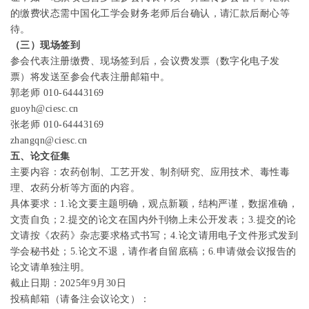
的缴费状态需中国化工学会财务老师后台确认，请汇款后耐心等
待。
（三）现场签到
参会代表注册缴费、现场签到后，会议费发票（数字化电子发
票）将发送至参会代表注册邮箱中。
郭老师
010-64443169
guoyh@ciesc.cn
张老师
010-64443169
zhangqn@ciesc.cn
五、论文征集
主要内容：农药创制、工艺开发、制剂研究、应用技术、毒性毒
理、农药分析等方面的内容。
具体要求：
1.
论文要主题明确，观点新颖，结构严谨，数据准确，
文责自负；
2.
提交的论文在国内外刊物上未公开发表；
3.
提交的论
文请按《农药》杂志要求格式书写；
4.
论文请用电子文件形式发到
学会秘书处；
5.
论文不退，请作者自留底稿；
6.
申请做会议报告的
论文请单独注明。
截止日期：
2025
年
9
月
30
日
投稿邮箱
（请备注会议论文）
：