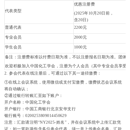
优惠注册费
代表类型
(2025
年
10
月
20
日前，
含
20
日
)
普通代表
2200
元
专业会员
2000
元
学生会员
1000
元
备注：注册费标准以付费日期为准，不以注册报名日期为准。团体
欢迎积极加入中国化工学会，注册为个人会员（其中专业会员享受
2.
参会代表在线注册后，可通过以下其一途径缴费：
①在线上会议系统，使用微信或支付宝缴费，缴费状态会议系统
将自动确认；
②通过银行转账汇至如下账户：
开户名称：中国化工学会
开户银行：中国工商银行北京安华支行
银行账号：
0200253809014450629
注意：汇款请注明
“NY2025-
姓名
”
，并在会议系统中上传汇款凭
证；如一笔款项包含多位参会代表，须一并上传参会名单。汇款