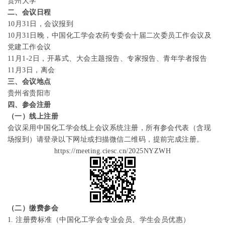
贵州大学
二、会议日程
10
月
3
1
日，
会议报到
10
月
31
日晚，中国化工学会农药专委会十届二次委员工作会议及
党建工作会议
11
月
1-2
日，开幕式、大会主题报告、专家报告、青年学者报告
11
月
3
日，离会
三、会议地点
贵州省贵阳市
四、参会注册
（一）线上注册
会议采用中国化工学会线上会议系统注册，所有参会代表（含现
场报到）
请登录以下网址
或扫描微信二维码，提前完成注册。
https://meeting.ciesc.cn/2025NYZWH
（二）缴费参会
1.
注册费标准（中国化工学会专业会员、学生会员优惠）