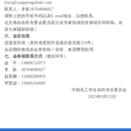
lixin@yangnongchem.com
联
系
人：李新
18704096827
请附上您的手机号码以及
E‐mail
地址，以便联系。
论文将由农药专委会委员及行业专家组成的专家组共同审稿。欢
迎大家踊跃投稿！
六、会议住宿
花溪迎宾馆
（贵州省贵阳市花溪区迎宾路
210
号）
会议期间食宿由会务组统一安排，食宿费用自理。
七、会务组联系方式
（微信同号）
赵 平：
13898152073
李 新：
18704096827
赵英鹏：
15940289959
李慧超：
13840264668
中国化工学会农药专业委员会
2025
年
9
月
12
日