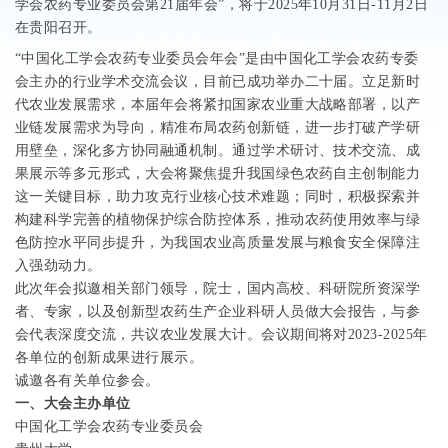
学会农药专业委员会第
21
届年会
”
，将于
2025
年
10
月
31
日
-11
月
2
日
在贵阳召开。
“
中国化工学会农药专业委员会年会
”
是由中国化工学会农药专委
会主办的行业学术交流会议，目前已成功举办二十届。立足新时
代农业发展需求，本届年会将紧扣国家农业重大战略部署，以产
业链发展需求为导向，精准布局农药创新链，进一步打破产学研
用壁垒，深化多方协同融通机制。通过学术研讨、技术交流、成
果展示等多元形式，大会将聚焦提升我国绿色农药自主创制能力
这一关键目标，助力攻克行业核心技术难题；同时，积极探索并
构建科学完善的植物保护综合防控体系，推动农药使用效率与绿
色防控水平同步提升，为我国农业高质量发展与粮食安全保障注
入强劲动力。
此次年会拟邀相关部门领导，院士，国内高校、科研院所资深学
者、专家，以及创新型农药生产企业科研人员做大会报告，与参
会代表深度交流，共议农业发展大计。会议期间将对
2023-2025
年
各单位的创新成果进行展示。
诚邀各有关单位参会。
一、大会主办单位
中国化工学会农药专业委员会