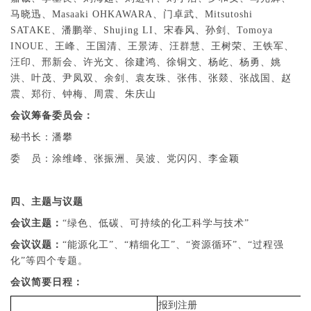
马晓迅、Masaaki OHKAWARA、门卓武、Mitsutoshi
SATAKE、潘鹏举、Shujing LI、宋春风、孙剑、Tomoya
INOUE、王峰、王国清、王景涛、汪群慧、王树荣、王铁军、
汪印、邢新会、许光文、徐建鸿、徐铜文、杨屹、杨勇、姚
洪、叶茂、尹凤双、余剑、袁友珠、张伟、张燚、张战国、赵
震、郑衍、钟梅、周震、朱庆山
会议筹备委员会：
秘书
长
：
潘攀
委 员：
涂维峰、张振洲、吴波、党闪闪、李金颖
四、主题与议题
会议主题：
“绿色、低碳、可持续的化工科学与技术”
会议议题：
“能源化工”、“精细化工”、“资源循环”、“过程强
化”等四个专题。
会议简要日程：
报到注册