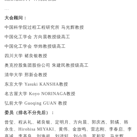
...
大会顾问：
中国科学院过程工程研究所 马光辉教授
中国化工学会 方向晨教授级高工
中国化工学会 华炜教授级高工
四川大学 褚良银教授
奥克控股集团股份公司 朱建民教授级高工
清华大学 邢新会教授
东京大学 Yasuki KANSHA教授
名古屋大学 Koyo NORINAGA教授
弘前大学 Guoqing GUAN 教授
委员（排名不分先后）
：
曾玺、程从礼、褚良银、定明月、方向晨、郭庆杰、郭燏、韩
永生、Hirohisa MIYAKI、黄伟、金放鸣、雷志刚、李春启、李
嘉诚、李基良、刘海超、刘进轩、刘小浩、罗和安、马光辉、