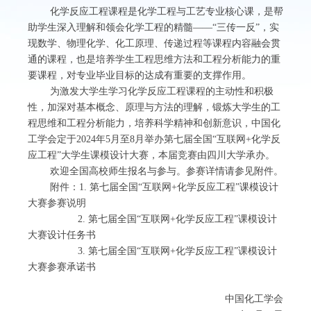
化学反应工程课程是化学工程与工艺专业核心课，是帮
助学生深入理解和领会化学工程的精髓
——“
三传一反
”
，实
现数学、物理化学、化工原理、传递过程等课程内容融会贯
通的课程，也是培养学生工程思维方法和工程分析能力的重
要课程，对专业毕业目标的达成有重要的支撑作用。
为激发大学生学习化学反应工程课程的主动性和积极
性，加深对基本概念、原理与方法的理解，锻炼大学生的工
程思维和工程分析能力，培养科学精神和创新意识，中国化
工学会定于
2024
年
5
月至
8
月举办第七届全国
“
互联网
+
化学反
应工程
”
大学生课模设计大赛，本届竞赛由四川大学承办。
欢迎全国高校师生报名与参与。参赛详情请参见附件。
附件：
1.
第七届全国“互联网
+
化学反应工程”课模设计
大赛参赛说明
2.
第七届全国“互联网
+
化学反应工程”课模设计
大赛设计任务书
3.
第七届全国“互联网
+
化学反应工程”课模设计
大赛参赛承诺书
中国化工学会