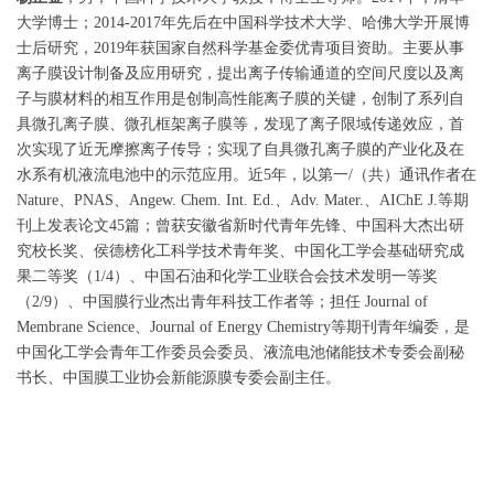
大学博士；
2014-2017
年先后在中国科学技术大学、哈佛大学开展博
士后研究，
2019
年获国家自然科学基金委优青项目资助
。主要从事
离子膜设计制备及应用研究，提出离子传输通道的空间尺度以及离
子与膜材料的相互作用是创制高性能离子膜的关键，创制了系列自
具微孔离子膜、微孔框架离子膜等，发现了离子限域传递效应，首
次实现了近无摩擦离子传导；实现了自具微孔离子膜的产业化及在
水系有机液流电池中的示范应用。
近
5
年，以第一
/
（共）
通讯作者在
Nature
、
PNAS
、
Angew. Chem. Int. Ed.
、
Adv
. Mater.
、
AIChE J.
等期
刊上发表论文
45
篇
；
曾获
安徽省新时代青年先锋、
中国科大杰出研
究校长奖、侯德榜化工科学技术青年
奖
、中国化工学会基础研究成
果二等奖（
1/
4
）、中国石油和化学工业联合会技术发明一等奖
（
2/
9
）、
中国膜行业杰出青年科技工作者
等；
担任
Journal of
Membrane Science
、
Journal of Energy Chemistry
等期刊青年编委
，是
中国化工学会青年工作委员会委员、液流电池储能技术专委会副秘
书长、中国膜工业协会新能源膜专委会副主任。