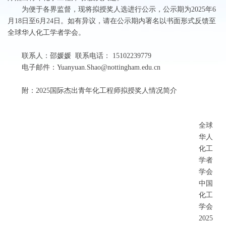
为便于各界监督，现将拟授奖人选进行公示，公示期为
2025
年
6
月
18
日至
6
月
24
日。如有异议，请在公示期内署名以书面形式反馈至
全球华人化工学者学会。
联系人：邵媛媛
联系电话：
15102239779
电子邮件：
Yuanyuan.Shao@nottingham.edu.cn
附：
2025
国际杰出青年化工程师拟授奖人情况简介
全球
华人
化工
学者
学会
中国
化工
学会
2025