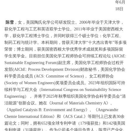
年
6
月
18
日
陈雪
，
女，美国陶氏化学公司研发院士。
2006
年毕业于天津大学，
获化学工程与工艺和英语双学士学位。
2011
年毕业于美国密西根大
学，获化学工程博士学位，并同时获得三个硕士学位：化学工程、
制药工程与统计学。本科期间，曾获天津大学
“
十大杰出青年
”
等多项
荣誉；博士期间，获美国密西根大学优秀学术成就奖和多项国际留
学生奖学金。目前担任美国化学工程师协会可持续工程论坛
(AIChE:
Sustainable Engineering Forum)
副主席，美国化学工程师协会过程开
发部
(AIChE: Process Development Division)
财政秘书，美国化学协会
科学委员会成员
(ACS: Committee of Science)
，
女工程师协会
(Society of Women Engineers)
奖项委员会成员。
2023
年组织国际可持
续科学与工程大会（
International Congress on Sustainability Science
Engineering
），
并将于
2025
年秋季组织美国化学协会科学委员会
“
清
洁能源
”
创新会议。她在《
Journal of Materials Chemistry A
》、
《
Applied Catalysis B: Environment and Energy
》、《
Angewandte
Chemie International Edition
》和《
ACS Catal.
》等期刊上已发表
30
余
篇论文；同时，拥有
652
项全球专利申请（
179
项获批）和
142
项美国
专利申请（
31
项获批）。作为公司多个项目负责人，陈雪已产业化