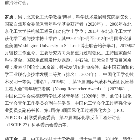
前沿研讨会。
罗勇
，男，北京化工大学教授
/
博导，科学技术发展研究院副院长，
国家自然基金委优秀青年科学基金获得者（
2020
年）。
2008
年在北
京化工大学获机械工程及自动化学士学位；
2013
年在北京化工大学
获化学工程与技术博士学位，其中
2011
年
9
月至
2012
年
9
月国家公派
至美国
Washington University in St. Louis
博士联合培养学习。
2013
年
7
月留校工作至今。主要研究方向为超重力过程强化。主持国家自然
科学基金、国家重点研发计划课题、中石油、国际合作等项目
30
余
项；发表期刊论文
130
余篇，授权发明专利
40
余件。获中国石油和化
学工业联合会技术发明二等奖（排名
1
，
2024
年）、中国化工学会技
术发明一等奖（排名
1
，
2019
年）、第
15
届国际气液和气液固反应器
工程大会“青年研究者奖（
Young Researcher Award
）”（
2022
年）、
中国化工学会侯德榜科学技术奖青年奖（
2020
年）等。兼任中国化
工学会青年工作委员会副主任委员、中国化工学会化工过程强化专
业委员会副秘书长、第
2
届
/
第
3
届国际化工过程强化大会（
IPIC
2/IPIC 3
）科学委员会委员、第
27
届国际化学反应工程研讨会
（
ISCRE 27
）科学委员会委员等。
杨正金
，男，中国科学技术大学教授，博士生导师。
2
014
年，清华