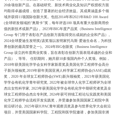
20
余项创新产品。在基础研究、新技术商业化及知识产权授权方面
均取得卓越成绩，创造了显著的社会经济效益。其成果涵盖多个领
域并获得
11
项国际创新大奖。包括
2014
年和
2021
年
R&D 100 Award
(
全球研发领域的
“
奥斯卡
”
奖，每年评选
100
项具有重大创新商用价
值的新技术或新产品
)
。
2023
年
BIG
年度产品奖（
Business Intelligence
Group
专门用于表彰在产品创新方面取得突出成就的企业和产品）。
2024
全球爱迪生发明奖
(
该奖项以发明家托马斯
·
爱迪生命名，为科技
界创新的最高荣誉之一
)
。
2024
年
BIG
创新奖（
Business Intelligence
Group
设立的年度商业奖项，旨在表彰在创新方面表现卓越的企业和
产品），等等。
任职期间，她共获
10
多项国内外个人奖项。例如，
2018
年获美国化学学会女科学家新星奖及美国化学工程师学会高分
子新兴领袖奖
,2019
年获年美国亚洲人科学家工程师协会
(SASE)
成就
奖，
2020
年全球女工程师协会
(SWE)
新兴领袖奖，
2021
年获美国化
学学会有机化学青年研究奖
, 2022
年被全球华人化学工程师评为全球
杰出女性科学家
, 2023
年获美国化学学会有机化学中期研究者奖及全
球女工程师协会杰出专利奖
, 2024
年获可持续工程论坛实践奖和美国
化学工程师学会流程开发实践奖，并受邀参加美国国家工程院中美
前沿研讨会
, 2025
年获
IUPAC
青年观察员奖及参与世界化学大会前沿
项目，并受美国国家科学院、工程院和医学院邀请，参加美国非洲