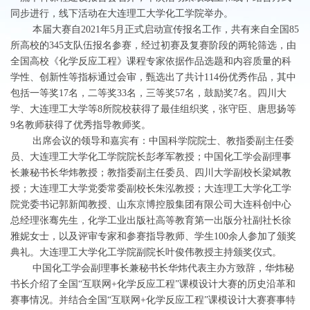
同步进行，线下活动在大连理工大学化工学院举办。
本届大赛自2021年5月正式启动宣传报名工作，共有来自全国85
所高校的345支队伍报名参赛，经过初赛及复赛阶段的两轮筛选，由
全国高校《化学反应工程》课程专家依据作品选题和内容质量的科
学性、创新性等指标通过会审，甄选出了共计114份优秀作品，其中
包括一等奖17名，二等奖33名，三等奖57名，鼓励奖7名。四川大
学、大连理工大学等8所院校获得了最佳组织奖，张守臣、唐思扬等
9名教师获得了优秀指导教师奖。
出席会议的领导和嘉宾有：中国科学院院士、教指委副主任委
员、大连理工大学化工学院院长彭孝军教授；中国化工学会副理事
长兼秘书长华炜教授；教指委副主任委员、四川大学副校长梁斌教
授；大连理工大学党委常委副校长朱泓教授；大连理工大学化工学
院党委书记郭新闻教授、山东京博控股集团有限公司大连科创中心
总经理张骞先生，化学工业出版社高等教育第一出版分社副社长徐
雅妮女士，以及评审专家和参赛指导教师、学生100余人参加了颁奖
典礼。大连理工大学化工学院副院长叶俊伟教授主持颁奖仪式。
中国化工学会副理事长兼秘书长华炜代表主办方致辞，华炜秘
书长介绍了全国“互联网+化学反应工程”课模设计大赛的历史沿革和
赛事情况。并结合全国“互联网+化学反应工程”课模设计大赛赛事特