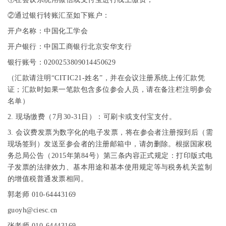
②通过银行转账汇至如下账户：
开户名称：中国化工学会
开户银行：中国工商银行北京安华支行
银行账号：
0200253809014450629
（汇款请注明“
CITIC21-
姓名”，并在会议注册系统上传汇款凭
证；汇款时如果一笔款包含多位参会人员，请在备注栏注明参会
名单）
2.
现场缴费（
7
月
30-31
日）：可刷卡或支付宝支付。
3.
会议费发票为数字化的电子发票，将在参会者注册报到后（需
现场签到）发送至参会者的注册邮箱中，请勿删除。根据国家税
务总局公告（
2015
年第
84
号）第三条内容正式规定：打印版式电
子发票的法律效力、基本用途和基本使用规定等与税务机关监制
的增值税普通发票相同。
郭老师
010-64443169
guoyh@ciesc.cn
张老师
010-64443169