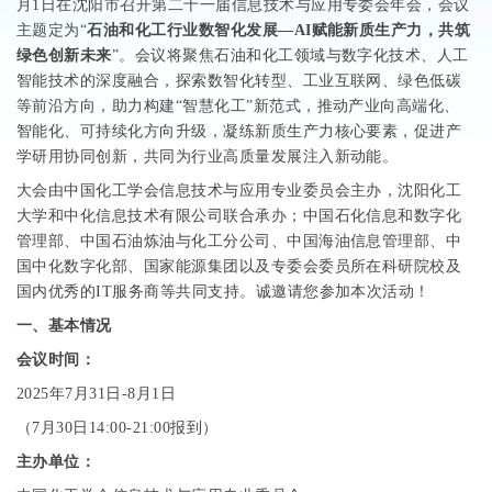
月
1
日在沈阳市召开第二十一届信息技术与应用专委会年会，会议
主题定为“
石油和化工行业数智化发展—
AI
赋能新质生产力，共筑
绿色创新未来
”。会议将聚焦石油和化工领域与数字化技术、人工
智能技术的深度融合，探索数智化转型、工业互联网、绿色低碳
等前沿方向，助力构建“智慧化工”新范式，推动产业向高端化、
智能化、可持续化方向升级，凝练新质生产力核心要素，促进产
学研用协同创新，共同为行业高质量发展注入新动能。
大会由中国化工学会信息技术与应用专业委员会主办，沈阳化工
大学和中化信息技术有限公司联合承办；中国石化信息和数字化
管理部、中国石油炼油与化工分公司、中国海油信息管理部、中
国中化数字化部、国家能源集团以及专委会委员所在科研院校及
国内优秀的
IT
服务商等共同支持。诚邀请您参加本次活动！
一、基本情况
会议时间：
2025
年
7
月
31
日
-8
月
1
日
（
7
月
30
日
14:00-21:00
报到）
主办单位：