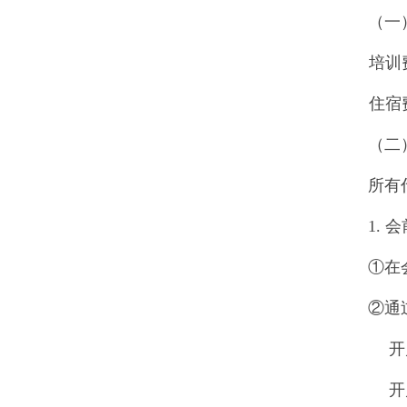
（一
培训
住宿
（二
所有
1.
会
①在
②通
开
开