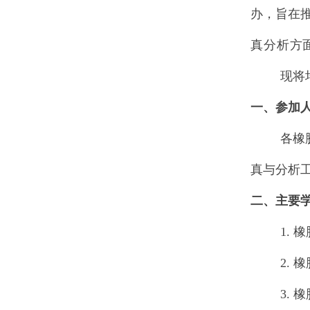
办，旨在
真分析
方
现将
一、参加
各橡
真与分析
二、主要
1.
橡
2.
橡
3.
橡