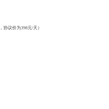
，协议价为
398
元
/
天）