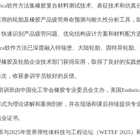
ica
软件方法集橡胶复合材料测试技术、表征技术和仿真
应用的轮胎及橡胶产品疲劳寿命预测与耐久性分析工具，
，快速识别产品疲劳问题、优化结构设计方案和材料配方
ca
软件方法已深度融入特瑞堡、大陆轮胎、固特异轮胎、
型橡胶及轮胎企业技术部门获得应用，取得了良好的实践
余次，收获参训学员较好的反馈。
培训班由中国化工学会橡胶专业委员会主办，美国
Enduri
形式为理论讲解和案例剖析，并在现场和课后持续提供专
结业证书。
班与
2025
年世界弹性体科技与工程论坛（
WETEF 2025
）