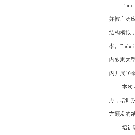
Endur
并被广泛
结构模拟
率。
Enduri
内多家大
内开展
10
本次
办，培训
方颁发的
培训