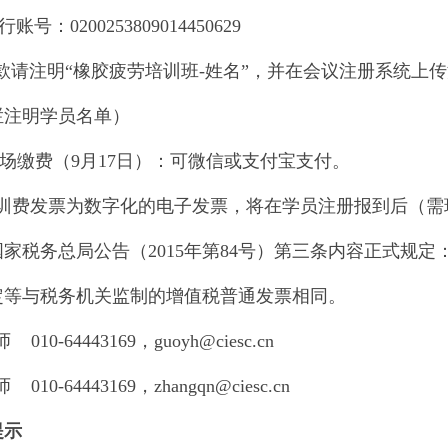
行账号：
0200253809014450629
款请注明“
橡胶疲劳培训班
-
姓名”，并在会议注册系统上
栏注明学员名单）
场缴费（
9
月
17
日）：可微信或支付宝支付。
训费发票为数字化的电子发票，将在学员注册报到后（需
国家税务总局公告（
2015
年第
84
号）第三条内容正式规定
定等与税务机关监制的增值税普通发票相同。
师
010-64443169
，
guoyh@ciesc.cn
师
010-64443169
，
zhangqn@ciesc.cn
提示