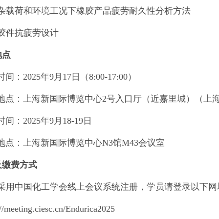
杂载荷和环境工况下橡胶产品疲劳耐久性分析方法
胶件抗疲劳设计
地点
时间：
2025
年
9
月
17
日（
8:00-17:00
）
地点：上海新国际博览中心
2
号入口厅（近嘉里城）（上
时间：
2025
年
9
月
18-19
日
地点：上海新国际博览中心
N3
馆
M43
会议室
及缴费方式
采用中国化工学会线上会议系统注册，学员请登录
以下网
://meeting.ciesc.cn/Endurica2025