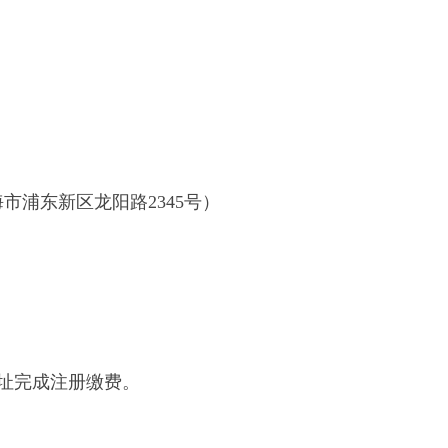
海市浦东新区龙阳路
2345
号）
址
完成注册缴费。