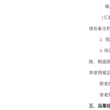
银
（汇
请在备注
2.
现
3.
培
除。根据
本使用规
郭老
张老
五、温馨