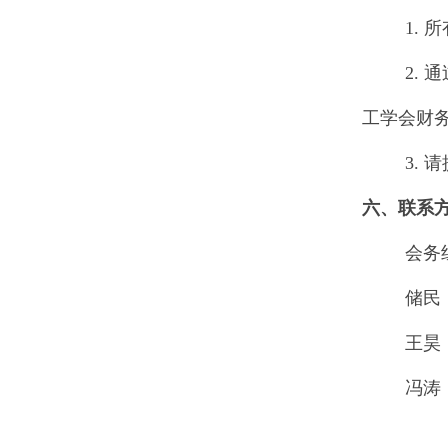
1.
所
2.
通
工学会财
3.
请
六、联系
会务
储民
王昊
冯涛