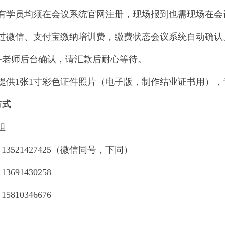
有学员均须在会议系统官网注册，现场报到也需现场在会
过微信、支付宝缴纳培训费，缴费状态会议系统自动确认
务老师后台确认，请汇款后耐心等待。
提供
1
张
1
寸彩色证件照片（电子版，制作结业证书用），
方式
组
13521427425
（微信同号，下同）
13691430258
15810346676