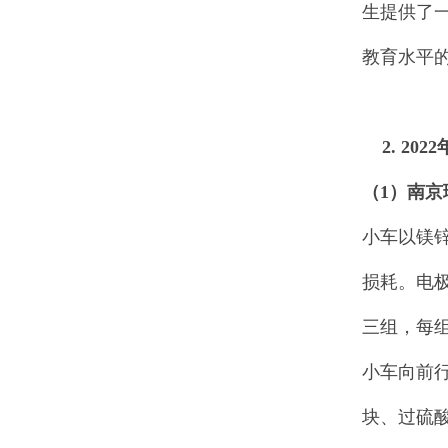
生提供了
教育水平
2. 2022
（1
）南京
小车以镁
损耗。电极
三组，每
小车向前
块、过硫