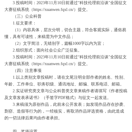
3.投稿时间：2023年11月10日前通过“科技伦理前沿谈”全国征文
大赛征稿系统（https://xuanwen.fqxl.cn/）提交。
（三）公众科普
1.征文要求：
（1）内容具体，层次分明，切合主题，符合客观实际，通俗易
懂，具有可读性，来稿需为中文作品；
（2）文字简洁，无错别字，篇幅1000字以内为宜；
2.组织形式：面向社会公众广泛征集。
3.投稿时间：2023年11月10日前通过“科技伦理前沿谈”全国征文
大赛征稿系统（https://xuanwen.fqxl.cn/）提交。
（四）注意事项
1.以上类别文章投稿时，请在文尾注明全部作者的姓名、性别、
年龄、工作单位、职务职级、通讯地址、邮编、联系电话、邮箱。
2.实证研究类文章与公众科普类文章来稿作者请填写《作者投稿
及文章发表承诺书》（手签字PDF格式）与征文一起发送。
3.来稿须为原创作品，此前未公开发表；如发现作品存在抄袭、
剽窃、造假等行为的，一经核实，将取消作品评选资格，由此造成
的一切法律后果均由作者承担。
四、奖项设置