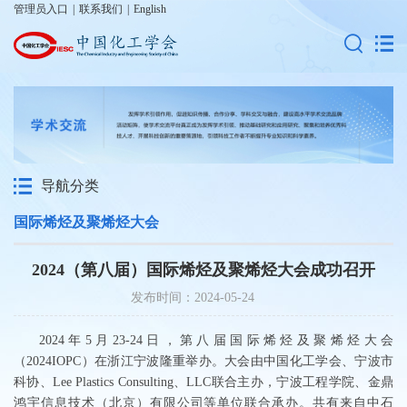
管理员入口
|
联系我们
|
English
导航分类
国际烯烃及聚烯烃大会
2024（第八届）国际烯烃及聚烯烃大会成功召开
发布时间：2024-05-24
2024
年
5
月
23-24
日，第八届国际烯烃及聚烯烃大会
（
2024IOPC
）在浙江
宁波隆重举办
。大会由中国化工学会、宁波市
科协、
Lee Plastics Consulting
、
LLC
联合主办，宁波工程学院、
金鼎
鸿宇信息技术（北京）有限公司等单位联合承办。共有来自中石