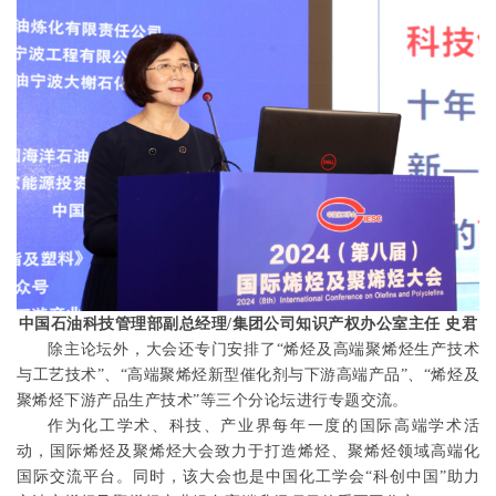
中国石油科技管理部副总经理
/
集团公司知识产权办公室主任 史君
除主论坛外，大会还专门安排了
“
烯烃及高端聚烯烃生产技术
与工艺技术
”
、
“
高端聚烯烃新型催化剂与下游高端产品
”
、
“
烯烃及
聚烯烃下游产品生产技术
”
等
三
个分论坛进行专题交流。
作为化工学术、科技、产业界每年一度的国际高端学术活
动，国际烯烃及聚烯烃大会致力于
打造烯烃、聚烯烃领域高端化
国际交流平台。同时，该大会也是中国化工学会
“
科创中国
”
助力