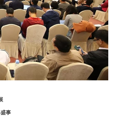
展
年盛事