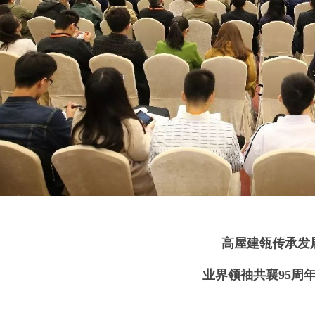
高屋建瓴传承发
业界领袖共襄95周