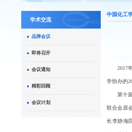
中国化工
学术交流
品牌会议
即将召开
201
会议通知
学协办的2
精彩回顾
第十
会议计划
联合会原
长李静海