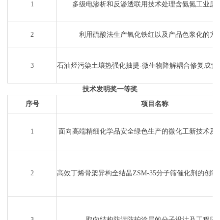
9
高品质超薄新能源汽车用电解铜箔关键技术研
1
多级电渗析和反渗透联用技术处理含氨氮工业废
10
工业酚基釜残低碳资源化关键技术及应
2
利用硫酸法生产氧化铁红以及产品色浆化的方
11
化工原料型加氢裂化催化剂（PHC-05）工业
3
石油烃污染土壤热强化抽提-微生物降解耦合修复成套
12
基于界面调控的绿色胶黏剂制备关键技术与
技术发明奖一等奖
序号
项目名称
13
基于颗粒流动特性的FCC装置旋风分离器断裂失效诊
1
面向高端精细化学品安全绿色生产的微化工新技术及
14
炼化装置不同介质条件下的腐蚀污垢处理剂及
2
高效丁烯骨架异构全结晶ZSM-35分子筛催化剂的创
15
灵活生产航煤兼产化工原料加氢裂化技术开发及
16
硫酸钾浮选尾矿资源化循环利用关键技术开发及产
3
取向结构防污防护涂层的分子设计及工程应