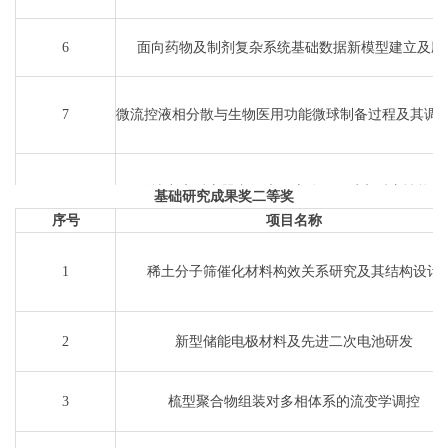
6
面向药物及制剂复杂系统基础数据新模型建立及应
7
微流控液相分散与生物医用功能微球制备过程及其调
8
微填充床反应器内气液固流动、传质和反应性能研
基础研究成果奖二等奖
序号
项目名称
9
吸附剂孔道微环境调控与气体分离性能应用基础研
1
稀土分子筛催化材料构效关系研究及其结构设计
2
新型储能电极材料及先进二次电池研发
3
梳型聚合物组装对多相体系的流变学调控