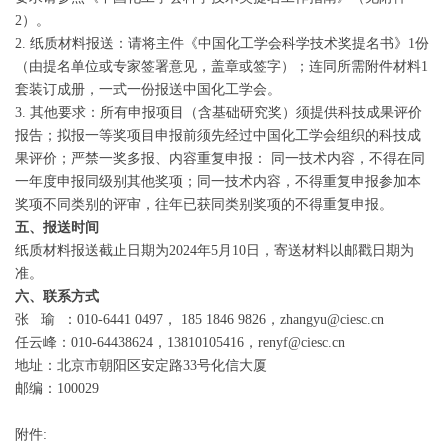
2）。
2. 纸质材料报送：请将主件《中国化工学会科学技术奖提名书》1份
（由提名单位或专家签署意见，盖章或签字）；连同所需附件材料1
套装订成册，一式一份报送中国化工学会。
3. 其他要求：所有申报项目（含基础研究奖）须提供科技成果评价
报告；拟报一等奖项目申报前须先经过中国化工学会组织的科技成
果评价；严禁一奖多报、内容重复申报： 同一技术内容，不得在同
一年度申报同级别其他奖项；同一技术内容，不得重复申报参加本
奖项不同类别的评审，往年已获同类别奖项的不得重复申报。
五、报送时间
纸质材料报送截止日期为2024年5月10日，寄送材料以邮戳日期为
准。
六、联系方式
张 瑜 ：010-6441 0497， 185 1846 9826，zhangyu@ciesc.cn
任云峰：010-64438624，13810105416，renyf@ciesc.cn
地址：北京市朝阳区安定路33号化信大厦
邮编：100029
附件: