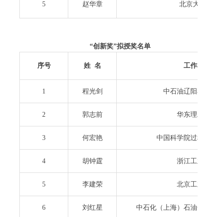
5
赵华章
北京大学
“
创新奖
”
拟授奖名单
序号
姓
名
工作单位
1
程光剑
中石油辽阳石化
2
郭志前
华东理工大
3
何宏艳
中国科学院过程工
4
胡钟霆
浙江工业大
5
李建荣
北京工业大
6
刘红星
中石化（上海）石油化工