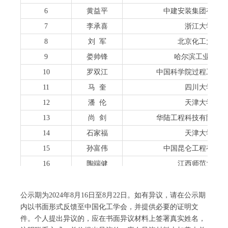
6
黄益平
中建安装集团有限公
7
李承喜
浙江大学
8
刘 军
北京化工大学
9
娄帅锋
哈尔滨工业大学
10
罗双江
中国科学院过程工程研
11
马 奎
四川大学
12
潘 伦
天津大学
13
尚 剑
华陆工程科技有限责任
14
石家福
天津大学
15
孙富伟
中国昆仑工程有限公
16
陶端健
江西师范大学
17
王庆宏
中国石油大学（北京
18
吴霁薇
四川大学
公示期为2024年8月16日至8月22日。如有异议，请在公示期
内以书面形式反馈至中国化工学会，并提供必要的证明文
19
邢明阳
华东理工大学
件。个人提出异议的，应在书面异议材料上签署真实姓名，
20
徐 泉
中国石油大学（北京