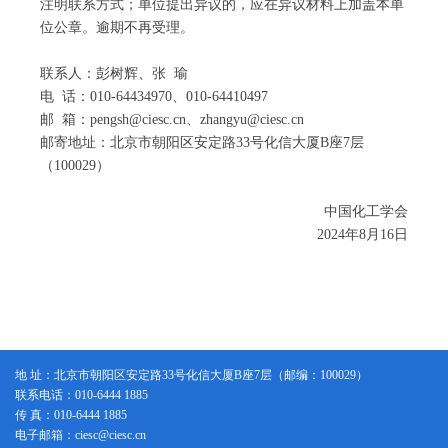
注明联系方式；单位提出异议的，应在异议材料上加盖本单
21
徐宇曦
西湖大学
位公章。逾期不再受理。
22
杨 臣
福州大学
联系人：彭树辉、张 瑜
23
杨 声
中南大学
电 话：010-64434970、010-64410497
24
杨 轩
浙江大学
邮 箱：pengsh@ciesc.cn、zhangyu@ciesc.cn
邮寄地址：北京市朝阳区安定路33号化信大厦B座7层
25
杨建平
东华大学
（100029）
26
张海洋
石河子大学
27
张照强
南京大学
中国化工学会
28
张振杰
南开大学
2024年8月16日
29
钟 兴
浙江工业大学
30
周 会
清华大学
地 址：北京市朝阳区安定路33号化信大厦B座7层（邮编：100029）
联系电话：010-6444 1885
传 真：010-6444 1885
电子邮箱：ciesc@ciesc.cn