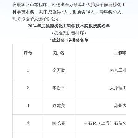
议最终评审等程序，评选出金万勤等49人拟授予侯德榜化工
科学技术奖，其中成就奖5人，创新奖14人，青年奖30人。
现将拟授予人选予以公示。
2024
年度侯德榜化工科学技术奖拟授奖名单
（按姓氏拼音排序）
“
成就奖
”
拟授奖名单
序号
姓 名
工作单位
1
金万勤
南京工业大学
2
李晋平
太原理工大学
3
路建美
苏州大学
4
缪长喜
中石化（上海）石油化工研