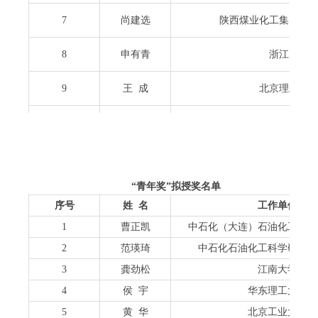
7
尚建选
陕西煤业化工集团有
8
申有青
浙江大学
9
王 成
北京理工大
10
王 芳
中国汽车技术研究中
11
吴利平
中石油（上海）新材料研
“
青年奖
”
拟授奖名单
12
徐建鸿
清华大学
序号
姓
名
工作单位
13
杨贵东
西安交通大
1
曹正凯
中石化（大连）石油化工研究
2
范瑛琦
中石化石油化工科学研究院
14
钟 璟
常州大学
3
龚劲松
江南大学
4
侯 宇
华东理工大学
5
黄 华
北京工业大学