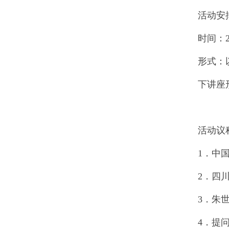
活动安
时间：20
形式：
下讲座
活动议
1．中
2．四
3．朱
4．提