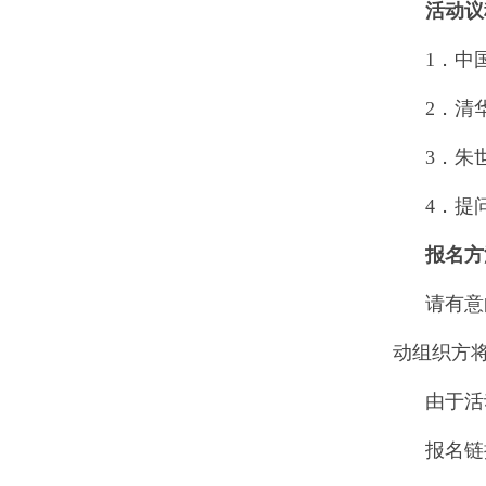
活动议
1．中国
2．清华
3．朱世
4．提问
报名方
请有意向
动组织方将
由于活动
报名链接：htt