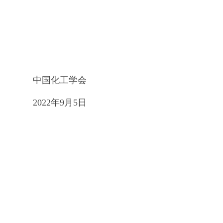
学会
月5日