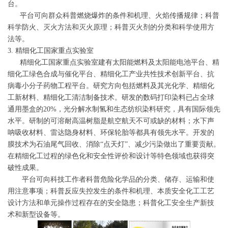
台。
平台可向群众科普燃烧爆炸的条件和机理、火焰传播规律；科普
科学防火、灭火方法和灭火原理；科普灭火剂的分类和科学使用方
法等。
3. 精细化工国家重点实验室
精细化工国家重点实验室建有太阳能燃料及太阳能电池平台、精
细化工绿色合成与催化平台、精细化工产业共性技术创新平台、抗
病毒小分子药物工程平台。研究方向包括燃料及其光化学、精细化
工新材料、精细化工清洁制备技术。研发的数码打印染料已占全球
通用墨盒的20%，光分解水制氢和生态纺织染料研究，具有国际领先
水平。研制的可溶耐高温树脂是航空航天不可或缺的材料；水下声
呐吸收材料、雷达隐身材料、环保轮胎等都具有领先水平。开发的
膜技术为石油尾气回收、消除“点天灯”、减少污染做出了重要贡献。
在精细化工过程的绿色化和安全性评价和设计等特色领域也获得突
破性成果。
平台可向科技工作者科普危险化学品的分类、储存、运输和使
用注意事项；科普反应失控发生的条件和机理、本质安全化工工艺
设计方法和单元操作过程存在的安全隐患；科普化工安全生产新技
术和新型设备等。