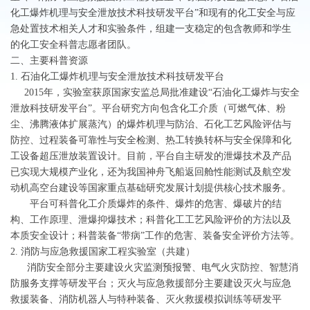
化工爆炸机理与安全泄放技术科技研发平台”和现有的化工安全与应
急处置技术相关人才和实验条件，组建一支稳定的包含教师和学生
的化工安全科普志愿者团队。
二、主要科普资源
1. 石油化工爆炸机理与安全泄放技术科技研发平台
2015年，实验室获原国家安监总局批准建设“石油化工爆炸与安全
泄放科技研发平台”。平台研究方向包含化工介质（可燃气体、粉
尘、沸腾液体扩展蒸汽）的爆炸机理与防治、石化工艺风险评估与
防控、过程装备可靠性与安全检测、热工转换转杯与安全保障和化
工设备超压泄放装置设计。目前，平台自主研发的泄爆技术及产品
已实现大规模产业化，还为我国神舟飞船返回舱性能测试及航空发
动机高空台建设等国家重点基础研究发展计划提供核心技术服务。
平台可科普化工介质爆炸的条件、爆炸的危害、爆破片的结
构、工作原理、泄爆抑爆技术；科普化工工艺风险评价的方法以及
本质安全设计；科普装备“带病”工作的危害、装备安全评价方法等。
2. 消防与应急救援国家工程实验室（共建）
消防安全部分主要建设火灾监测预报警、电气火灾防控、智慧消
防服务支撑等研发平台；灭火与应急救援部分主要建设灭火与应急
救援装备、消防机器人与特种装备、灭火救援模拟训练等研发平