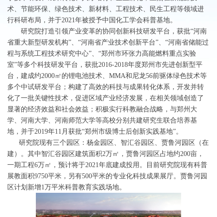
术、节能环保、绿色技术、新材料、工程技术、民生工程等领域进
行科研布局，并于2021年被授予中国化工学会科普基地。
研究院打造引领产业变革的协同创新科技研发平台，获批“河南
省重大新型研发机构”、“河南省产业技术创新平台”、“河南省储能过
程与系统工程技术研究中心”、“郑州市环张力高能燃料重点实验
室”等多个科技研发平台，获批2016-2018年度郑州市先进创新型平
台，建成约2000㎡的锂电池技术、MMA和尼龙56前驱体绿色技术等
多个中试研发平台；构建了高效的科技与成果转化体系，开发并转
化了一批关键性技术，促进区域产业经济发展，在相关领域创造了
显著的经济效益和社会效益；积极实行科教融合战略，与郑州大
学、河南大学、河南师范大学等高校分别共建研究生联合培养基
地，并于2019年11月获批“郑州市级博士后创新实践基地”。
研究院现有三个园区：杨金园区、智汇谷园区、贾鲁河园区（在
建）。其中智汇谷园区建筑面积2万㎡，贾鲁河园区占地约200亩，
一期工程6万㎡，预计将于2021年底建成投用。目前研究院现有科普
展教面积9750平米，另有500平米的专业化科技成果展厅。贾鲁河园
区计划新增1万平米科普教育实践场地。