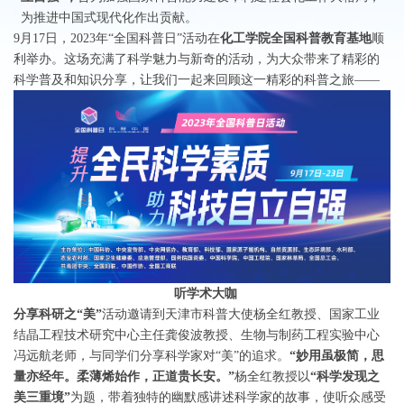
为推进中国式现代化作出贡献。
9月17日，2023年“全国科普日”活动在
化工学院全国科普教育基地
顺
利举办。这场充满了科学魅力与新奇的活动，为大众带来了精彩的
科学普及和知识分享，让我们一起来回顾这一精彩的科普之旅——
听学术大咖
分享科研之“美”
活动邀请到天津市科普大使杨全红教授、国家工业
结晶工程技术研究中心主任龚俊波教授、生物与制药工程实验中心
冯远航老师，与同学们分享科学家对“美”的追求。
“妙用虽极简，思
量亦经年。柔薄烯始作，正道贵长安。”
杨全红教授以
“科学发现之
美三重境”
为题，带着独特的幽默感讲述科学家的故事，使听众感受