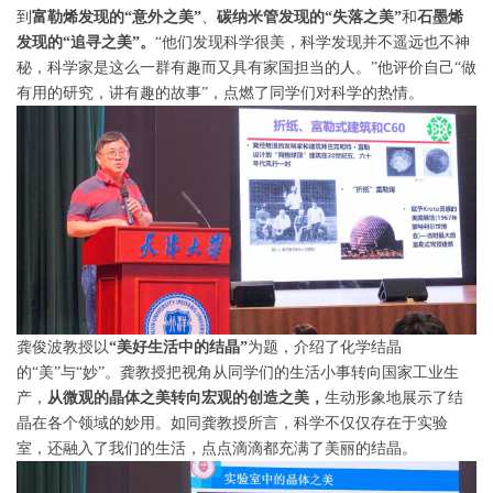
到
富勒烯发现的“意外之美”
、
碳纳米管发现的“失落之美”
和
石墨烯
发现的“追寻之美”。
“他们发现科学很美，科学发现并不遥远也不神
秘，科学家是这么一群有趣而又具有家国担当的人。”他评价自己“做
有用的研究，讲有趣的故事”，点燃了同学们对科学的热情。
龚俊波教授以
“美好生活中的结晶”
为题，介绍了化学结晶
的“美”与“妙”。龚教授把视角从同学们的生活小事转向国家工业生
产，
从微观的晶体之美转向宏观的创造之美，
生动形象地展示了结
晶在各个领域的妙用。如同龚教授所言，科学不仅仅存在于实验
室，还融入了我们的生活，点点滴滴都充满了美丽的结晶。