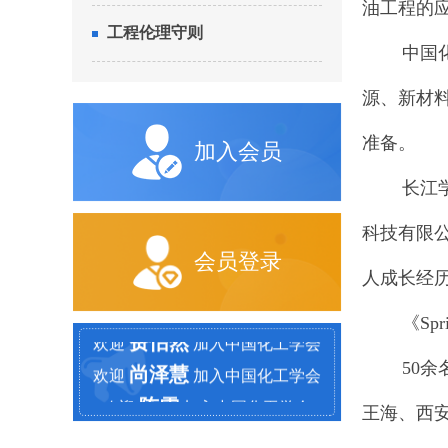
油工程的
工程伦理守则
中国化工
源、新材
准备。
加入会员
长江学者
科技有限
会员登录
王益凯
欢迎
加入中国化工学会
人成长经
王蒙恩
欢迎
加入中国化工学会
《Spri
费怡然
欢迎
加入中国化工学会
尚泽慧
欢迎
加入中国化工学会
50余名
陈雪
欢迎
加入中国化工学会
王海、西
杨金龙
欢迎
加入中国化工学会