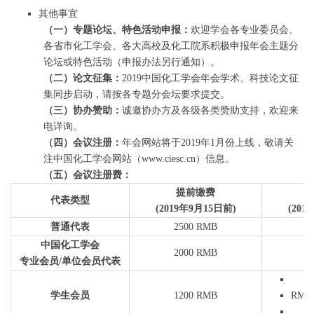
其他事宜
（一）专题论坛、特色活动申报：
欢迎学会各专业委员会、
各省市化工学会、各大高校及化工院系积极申报年会主题分
论坛或特色活动（申报办法另行通知）。
（二）论文征集：
2019中国化工学会年会学术、科技论文征
集同步启动，请按各专题分会坛要求提交。
（三）协办赞助：
诚邀协办方及各级各类赞助支持，欢迎来
电详询。
（四）会议注册：
年会网站将于2019年1月份上线，敬请关
注中国化工学会网站（www.ciesc.cn）信息。
（五）会议注册费：
提前缴费
代表类型
(2019年9月15日前)
(201
普通代表
2500 RMB
3
中国化工学会
2000 RMB
2
专业会员/单位会员代表
学生会员
1200 RMB
RMB