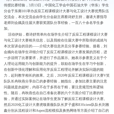
传授比赛经验，3月13日，中国化工学会中国石油大学（华东）学生
分会于东廊101举办反应工程课模设计大赛与化工设计大赛优秀队伍
交流会，本次交流会由学生分会副主席蔡诗妤主持，邀请大赛指导
老师刘会娥及往届大赛获奖团队分享经验，一百八十余名学生参
加。
活动伊始，蔡诗妤简单向在场学生介绍了反应工程课模设计大赛
与化工设计大赛相关信息，以及我校在往届大赛中所取得的成就与
本次宣讲会的目的——介绍大赛信息并且分享参赛经验。接着，刘
会娥向在场学生详细介绍了反应工程课模设计大赛发展的历程，进
一步说明了比赛要求，并进行了作品展示。她表示参赛意义在于个
人理论运用能力与创新能力的提升，鼓励在场学生在学习中创新，
在创新中强化理解和应用化学反应工程理论并解决实际问题的能
力，起到教学相长的效果。之后，2020年反应工程课模设计大赛V笑
队队长冉秋燕分享自己的参赛经验，她指出，参加比赛主要的注意
问题就是勿超时，内容不在于多而在于精，要注意规范性和逻辑
性。随后，冉秋燕也在自己准备比赛的六个方面介绍了比赛的经
验，并通过实际案例让在场学生更加了解反应工程课模设计大赛。
然后2020化工设计大赛虎嗅蔷薇队队长罗子盛和Efficient队队长刘雅
鑫分别从流程设计和Aspen流程模拟及换热网络等方面介绍了自己的