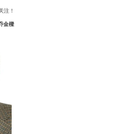
关注！
乔金樑