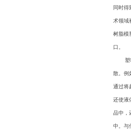
同时得
术领域
树脂模
口。
塑料助
散。例
通过将
还使液
品中，
中。与