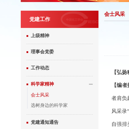
会士风采
党建工作
上级精神
理事会党委
工作动态
【弘扬
科学家精神
【编者
会士风采
者肩负
选树身边的科学家
风采录
党建通知通告
自强排