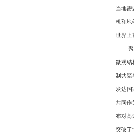
当地需
机和地
世界上
聚烯烃
微观结
制共聚
发达国
共同作
布对高
突破了