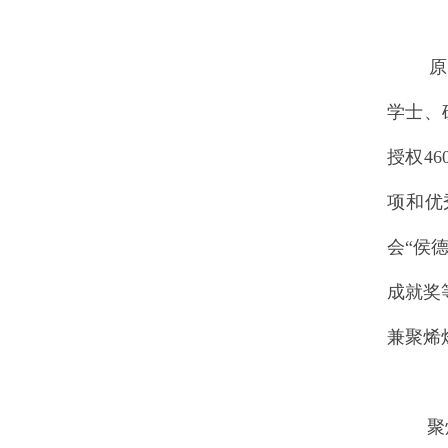
原中国
学士、
授权4
项和优
会“侯
成就奖
兼聚烯
聚烯烃