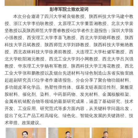
彭孝军院士致欢迎词
本次分会邀请了四川大学褚良银教授、陕西科技大学马建中教
授、浙江大学李伯耿教授、太原理工大学董晋湘教授、北京大学裴
坚教授以及陕西师范大学曹睿教授6位学者作主题报告；深圳大学陈
小强教授、西安理工大学李喜飞教授、西北大学郑晓晖教授、陕西
科技大学吕斌教授、陕西师范大学刘静教授、陕西科技大学鲍艳教
授、西北农林科技大学徐勇前教授、大连理工大学杜健军教授、西
北大学欧阳湘元教授、西北工业大学刘小网教授、西北大学吕兴强
教授、华东理工大学杨有军教授、陕西科技大学王海花教授、西北
工业大学张和鹏教授以及烟台先进材料与绿色制造山东省实验室姚
起超副研究员15位学者作邀请报告。分会分享了聚合物功能材料、
多功能皮革化学品、热塑性弹性体、煤基支链表面活性剂、聚酰亚
胺材料、催化剂、染料、中药新药物、发光材料、金属核酸框架、
金属有机铱配合物等领域的最新研究成果，涵盖了基础研究、技术
开发、工业应用、研究范式等多方面内容，从关键科学问题出发，
提出了化工产品工程高端化、绿色化、智能化发展的关键路径、技
术举措、政策建议。