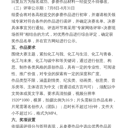
回复后方为报名成功。参赛作品材料一经提交不得修改。
（三）评审公示期：7月8日-8月31日
组委会将对各高校提交的参赛作品进行初审，并邀请相关领
域专家对符合条件的作品进行函评，并确定决赛名单。决赛
具体事宜另行通知。评选环节将采用“专家网络评审+决赛现
场答辩”相结合的方式，对优秀作品进行综合评定，确定获
奖作品名单，并在官方网站进行公示。
五、作品要求
围绕大赛主题，紧扣化工与我、化工与生活、化工与青春、
化工与未来、化工与碳中和等关键词，通过进行创意、构
思、制作各类风格的原创作品，具有一定的专业性、可阅读
性、推广价值，对专业的探索有一定的深度和广度。
作品类型不限，涵盖剧情类、纪实类、动画类、创意类、音
乐类等。主体语言为中文（普通话或方言均可），须配以中
文简体或英文字幕。要求高清拍摄，视频分辨率
1920*1080，横屏，拍摄比例为16:9；片头需标注作品名称，
片尾需署名创作人（团队）；总时长不超过3分钟，文件大
小不超过1G，格式为MP4。
六、奖项设置
依据函评得分与答辩表现，从参赛作品中选出优秀作品若