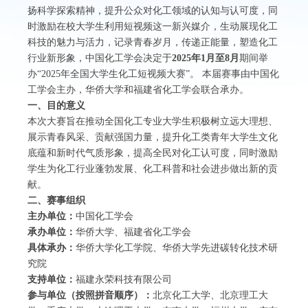
扬科学探索精神，提升公众对化工领域的认知与认可度，同
时激励在校大学生利用短视频这一新兴媒介，生动展现化工
科技的魅力与活力，记录青春岁月，传递正能量，塑造化工
行业新形象，中国化工学会决定于
2025年1月至8月
期间举
办“2025年全国大学生化工短视频大赛”。 本届赛事由中国化
工学会主办，华侨大学和福建省化工学会联合承办。
一、目的意义
本次大赛旨在推动全国化工专业大学生积极树立远大理想、
展示青春风采、贡献强国力量，提升化工类青年大学生文化
底蕴和新时代气质形象，提高全民对化工认可度，同时激励
学生为化工行业蓬勃发展、化工科普和社会进步做出新的贡
献。
二、赛事组织
主办单位：
中国化工学会
承办单位：
华侨大学、福建省化工学会
具体承办
：
华侨大学化工学院、华侨大学先进碳转化技术研
究院
支持单位：
福建永荣科技有限公司
参与单位（按照拼音顺序）：
北京化工大学、北京理工大