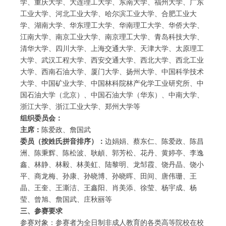
学、重庆大学、大连理工大学、东南大学、福州大学、广东
工业大学、河北工业大学、哈尔滨工业大学、合肥工业大
学、湖南大学、华东理工大学、华南理工大学、华侨大学、
江南大学、南京工业大学、南京理工大学、青岛科技大学、
清华大学、四川大学、上海交通大学、天津大学、太原理工
大学、武汉工程大学、西安交通大学、西北大学、西北工业
大学、西南石油大学、厦门大学、扬州大学、中国科学技术
大学、中国矿业大学、中国林科院林产化学工业研究所、中
国石油大学（北京）、中国石油大学（华东）、中南大学、
浙江大学、浙江工业大学、郑州大学等
组织委员会：
主席：
陈爱政、詹国武
委员（按姓氏拼音排序）：
边娟娟、蔡东仁、陈爱政、陈昌
洲、陈秉辉、陈松波、耿頔、郭芳松、花丹、黄婷亭、李逸
鑫、林静、林毅、林美虹、陆黎明、龙邹霞、饶丹晶、饶小
平、商龙梅、孙康、孙晓博、孙晓晖、田间、唐伟珊、王
晶、王奎、王澌洁、王鑫阳、肖美添、徐莹、杨宇成、杨
莹、曾旭、詹国武、庄秋丽等
三、参赛要求
参赛对象：参赛者为全日制非成人教育的各类高等院校在校