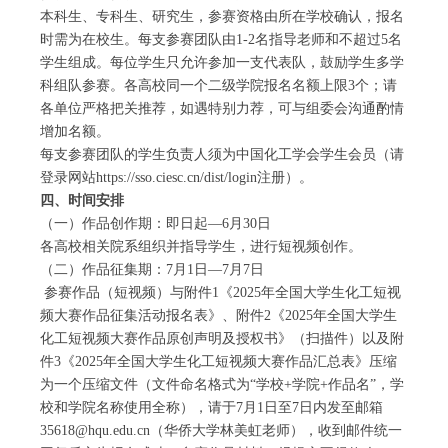
本科生、专科生、研究生，参赛资格由所在学校确认，报名
时需为在校生。每支参赛团队由1-2名指导老师和不超过5名
学生组成。每位学生只允许参加一支代表队，鼓励学生多学
科组队参赛。各高校同一个二级学院报名名额上限3个；请
各单位严格把关推荐，如遇特别力荐，可与组委会沟通酌情
增加名额。
每支参赛团队的学生负责人须为中国化工学会学生会员（请
登录网站
https://sso.ciesc.cn/dist/login
注册）。
四、时间安排
（一）作品创作期
：即日起
—6
月30日
各高校相关院系组织并指导学生，进行短视频创作。
（二）作品征集期：
7
月1日—7月7日
参赛作品（短视频）与附件1《2025年全国大学生化工短视
频大赛作品征集活动报名表》、附件2《2025年全国大学生
化工短视频大赛作品原创声明及授权书》（扫描件）以及附
件3《2025年全国大学生化工短视频大赛作品汇总表》压缩
为一个压缩文件（文件命名格式为“学校+学院+作品名”，学
校和学院名称使用全称），请于7月1日至7日内发至邮箱
35618@hqu.edu.cn（华侨大学林美虹老师），收到邮件统一