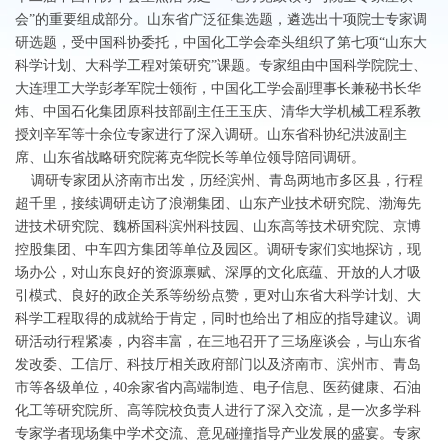
会”的重要组成部分。山东省广泛征集选题，遴选出十项院士专家调
研选题，受中国科协委托，中国化工学会牵头组织了第七项“山东大
科学计划、大科学工程对策研究”课题。专家组由中国科学院院士、
大连理工大学彭孝军院士领衔，中国化工学会副理事长兼秘书长华
炜、中国石化集团原科技部副主任王玉庆、清华大学机械工程系教
授刘辛军等十余位专家进行了深入调研。山东省科协纪洪波副主
席、山东省战略研究院蒋克华院长等单位领导陪同调研。
调研专家团从济南市出发，历经滨州、青岛两地市多区县，行程
超千里，接续调研走访了浪潮集团、山东产业技术研究院、渤海先
进技术研究院、魏桥国科滨州科技园、山东高等技术研究院、京博
控股集团、中车四方集团等单位及园区。调研专家们实地探访，现
场办公，对山东良好的资源禀赋、深厚的文化底蕴、开放的人才吸
引模式、良好的政企关系等纷纷点赞，更对山东省大科学计划、大
科学工程取得的成就给于肯定，同时也给出了相应的指导建议。调
研活动行程紧凑，内容丰富，在三地召开了三场座谈会，与山东省
发改委、工信厅、科技厅相关政府部门以及济南市、滨州市、青岛
市等各级单位，40余家省内高端制造、电子信息、医药健康、石油
化工等研究院所、高等院校负责人进行了深入交流，是一次多学科
专家学者现场集中学术交流、意见碰撞指导产业发展的盛宴。专家