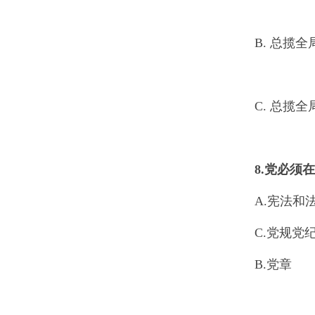
B. 总揽
C. 总揽
8.
党必须在
A.宪法和
C.党规党
B.党章