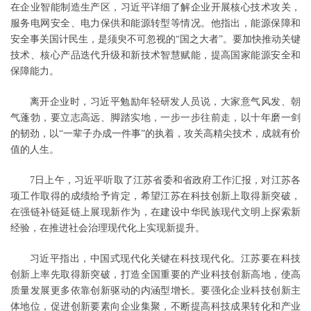
在企业智能制造生产区，习近平详细了解企业开展核心技术攻关，
服务电网安全、电力保供和能源转型等情况。他指出，能源保障和
安全事关国计民生，是须臾不可忽视的“国之大者”。要加快推动关键
技术、核心产品迭代升级和新技术智慧赋能，提高国家能源安全和
保障能力。
离开企业时，习近平勉励年轻研发人员说，大家意气风发、朝
气蓬勃，要立志高远、脚踏实地，一步一步往前走，以十年磨一剑
的韧劲，以“一辈子办成一件事”的执着，攻关高精尖技术，成就有价
值的人生。
7日上午，习近平听取了江苏省委和省政府工作汇报，对江苏各
项工作取得的成绩给予肯定，希望江苏在科技创新上取得新突破，
在强链补链延链上展现新作为，在建设中华民族现代文明上探索新
经验，在推进社会治理现代化上实现新提升。
习近平指出，中国式现代化关键在科技现代化。江苏要在科技
创新上率先取得新突破，打造全国重要的产业科技创新高地，使高
质量发展更多依靠创新驱动的内涵型增长。要强化企业科技创新主
体地位，促进创新要素向企业集聚，不断提高科技成果转化和产业