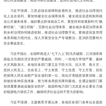
强公民道德建设，推进书香社会建设，提高社会现代文明程度。
习近平强调，江苏必须在保障和改善民生、推进社会治理现代
化上走在前列。要加快健全社会保障体系，健全就业促进机制和就
业公共服务体系，做好重点群体就业工作。要坚持和发展新时代“枫
桥经验”、“浦江经验”，完善社会治理体系，健全城乡基层治理体系
和乡村治理协同推进机制，推进社会治理数字化。要推进应急管理
体系和能力现代化，深入开展安全生产专项整治，坚决防范重特大
安全事故发生。
习近平指出，全国即将进入“七下八上”防汛关键期，江河湖库将
面临主汛期洪涝灾害的严重威胁。同时，一些地方旱情严重，森林
火灾风险加大。各地区各部门要立足于防大汛、抗大旱、救大灾，
坚持人民至上、生命至上，守土有责、守土负责、守土尽责，切实
把保障人民生命财产安全放到第一位，强化灾害隐患巡查排险，提
前做好各种应急准备，努力将各类损失降到最低。交通运输部门要
加强重要基础设施安全防护，能源和电力部门尤其是央企要全力做
好能源电力保供工作，确保经济社会运转不受大的影响。
习近平强调，主题教育开展以来，各地区各部门各单位全面抓