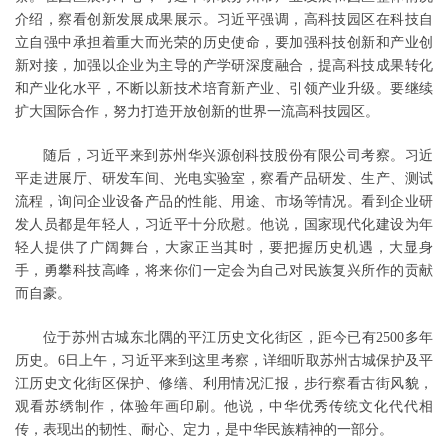
介绍，察看创新发展成果展示。习近平强调，高科技园区在科技自
立自强中承担着重大而光荣的历史使命，要加强科技创新和产业创
新对接，加强以企业为主导的产学研深度融合，提高科技成果转化
和产业化水平，不断以新技术培育新产业、引领产业升级。要继续
扩大国际合作，努力打造开放创新的世界一流高科技园区。
随后，习近平来到苏州华兴源创科技股份有限公司考察。习近
平走进展厅、研发车间、光电实验室，察看产品研发、生产、测试
流程，询问企业设备产品的性能、用途、市场等情况。看到企业研
发人员都是年轻人，习近平十分欣慰。他说，国家现代化建设为年
轻人提供了广阔舞台，大家正当其时，要把握历史机遇，大显身
手，勇攀科技高峰，将来你们一定会为自己对民族复兴所作的贡献
而自豪。
位于苏州古城东北隅的平江历史文化街区，距今已有2500多年
历史。6日上午，习近平来到这里考察，详细听取苏州古城保护及平
江历史文化街区保护、修缮、利用情况汇报，步行察看古街风貌，
观看苏绣制作，体验年画印刷。他说，中华优秀传统文化代代相
传，表现出的韧性、耐心、定力，是中华民族精神的一部分。