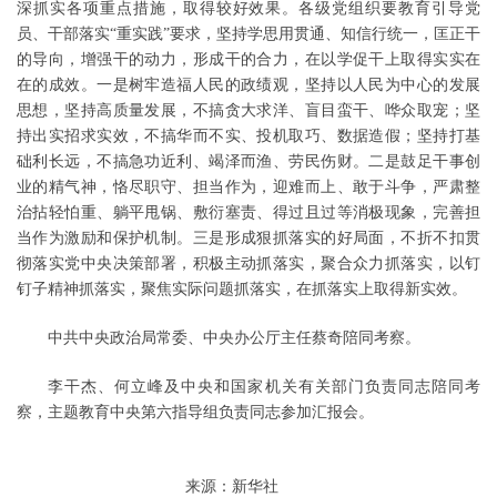
深抓实各项重点措施，取得较好效果。各级党组织要教育引导党
员、干部落实“重实践”要求，坚持学思用贯通、知信行统一，匡正干
的导向，增强干的动力，形成干的合力，在以学促干上取得实实在
在的成效。一是树牢造福人民的政绩观，坚持以人民为中心的发展
思想，坚持高质量发展，不搞贪大求洋、盲目蛮干、哗众取宠；坚
持出实招求实效，不搞华而不实、投机取巧、数据造假；坚持打基
础利长远，不搞急功近利、竭泽而渔、劳民伤财。二是鼓足干事创
业的精气神，恪尽职守、担当作为，迎难而上、敢于斗争，严肃整
治拈轻怕重、躺平甩锅、敷衍塞责、得过且过等消极现象，完善担
当作为激励和保护机制。三是形成狠抓落实的好局面，不折不扣贯
彻落实党中央决策部署，积极主动抓落实，聚合众力抓落实，以钉
钉子精神抓落实，聚焦实际问题抓落实，在抓落实上取得新实效。
中共中央政治局常委、中央办公厅主任蔡奇陪同考察。
李干杰、何立峰及中央和国家机关有关部门负责同志陪同考
察，主题教育中央第六指导组负责同志参加汇报会。
来源：新华社