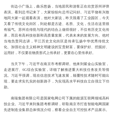
街边小广场上，曲乐悠扬，当地居民和游客正在欣赏苏州评弹
表演。看到总书记来了，大家纷纷向总书记问好。习近平饶有兴致
地同大家一起观看表演，他对大家说，昨天我看了工业园区，今天
又看了传统文化街区，到处都是古迹、名胜、文化，生活在这里很
有福气。苏州在传统与现代的结合上做得很好，不仅有历史文化传
承，而且有高科技创新和高质量发展，代表未来的发展方向。他对
当地负责同志讲，平江历史文化街区是传承弘扬中华优秀传统文
化、加强社会主义精神文明建设的宝贵财富，要保护好、挖掘好、
运用好，不仅要在物质形式上传承好，更要在心里传承好。
当天下午，习近平在南京市考察调研。他来到紫金山实验室，
走进展厅、6G综合实验室，详细了解推进重大科技任务攻关等情
况。习近平强调，现在信息技术飞速发展，颠覆性技术随时可能出
现，要走求实扎实的创新路子，为实现高水平科技自立自强立下功
勋。
南瑞集团有限公司是国家电网公司下属的能源互联网领域高科
技企业。习近平来到集团考察调研，听取南京市打造智能电网国家
先进制造业集群总体情况介绍，察看企业自主可控技术产品展示。