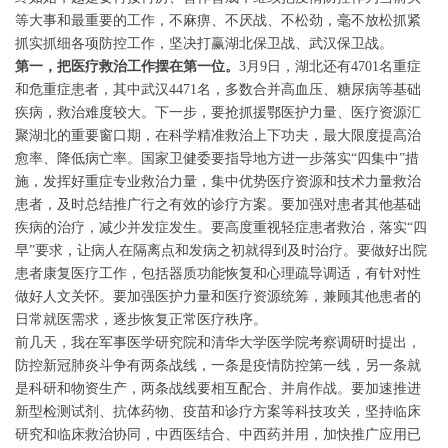
等大事和最重要的工作，不麻痹、不厌战、不松劲，毫不放松抓紧
抓实抓细各项防控工作，坚决打赢湖北保卫战、武汉保卫战。
第一，把医疗救治工作摆在第一位。
3月9日，湖北还有4701名重症
和危重症患者，其中武汉4471名，多数合并高血压、糖尿病等基础
疾病，救治难度较大。下一步，要抢抓援鄂医护力量、医疗资源汇
聚湖北的重要窗口期，在科学精准救治上下功夫，最大限度提高治
愈率、降低病亡率。国家卫健委要指导地方进一步落实“四集中”措
施，发挥好重症专业救治力量，集中优势医疗资源和技术力量救治
患者，及时总结推广行之有效的诊疗方案。要加强对患者其他基础
疾病的治疗，减少并发症发生。要高度重视轻症患者救治，落实“四
早”要求，让病人在隔离点和发病之初就得到及时治疗。要做好出院
患者康复医疗工作，包括器质功能恢复和心理疏导调适，有针对性
做好人文关怀。要加强医护力量和医疗资源统筹，兼顾其他患者的
日常就医需求，逐步恢复正常医疗秩序。
前几天，我在军事医学研究院和清华大学医学院考察调研时提出，
防控新冠肺炎斗争有两条战线，一条是疫情防控第一线，另一条就
是科研和物资生产，两条战线要相互配合、并肩作战。要加速推进
新型检测试剂、抗体药物、疫苗和诊疗方案等科技攻关，坚持临床
研究和临床救治协同，中西医结合、中西药并用，加快推广应用已