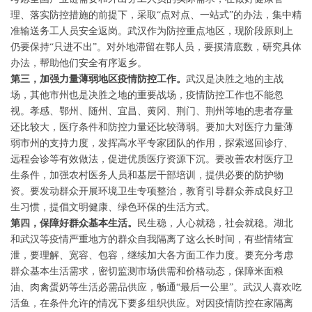
理、落实防控措施的前提下，采取“点对点、一站式”的办法，集中精
准输送务工人员安全返岗。武汉作为防控重点地区，现阶段原则上
仍要保持“只进不出”。对外地滞留在鄂人员，要摸清底数，研究具体
办法，帮助他们安全有序返乡。
第三，加强力量薄弱地区疫情防控工作。
武汉是决胜之地的主战
场，其他市州也是决胜之地的重要战场，疫情防控工作也不能忽
视。孝感、鄂州、随州、宜昌、黄冈、荆门、荆州等地的患者存量
还比较大，医疗条件和防控力量还比较薄弱。要加大对医疗力量薄
弱市州的支持力度，发挥高水平专家团队的作用，探索巡回诊疗、
远程会诊等有效做法，促进优质医疗资源下沉。要改善农村医疗卫
生条件，加强农村医务人员和基层干部培训，提供必要的防护物
资。要发动群众开展环境卫生专项整治，教育引导群众养成良好卫
生习惯，提倡文明健康、绿色环保的生活方式。
第四，保障好群众基本生活。
民生稳，人心就稳，社会就稳。湖北
和武汉等疫情严重地方的群众自我隔离了这么长时间，有些情绪宣
泄，要理解、宽容、包容，继续加大各方面工作力度。要充分考虑
群众基本生活需求，密切监测市场供需和价格动态，保障米面粮
油、肉禽蛋奶等生活必需品供应，畅通“最后一公里”。武汉人喜欢吃
活鱼，在条件允许的情况下要多组织供应。对因疫情防控在家隔离