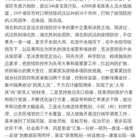
省区市鼎力相助，派出340多支医疗队、42000多名医务人员火线驰
援，19个省区市对口帮扶除武汉以外的16个市州，打响了疫情防控
的人民战争、总体战、阻击战。
湖北和武汉是这次疫情防控斗争的重中之重和决胜之地。我讲过，
武汉胜则湖北胜，湖北胜则全国胜。湖北和武汉的疫情防控，不仅
事关一省一城，更关乎全国大局。在党中央领导下，在中央指导组
指导下，以应勇同志为班长的湖北省委和省政府，坚决贯彻党中央
决策部署，坚决贯彻坚定信心、同舟共济、科学防治、精准施策的
总要求，把疫情防控作为头等大事和最重要工作，扛起内防扩散、
外防输出的重大责任，抓紧抓实抓细各项防疫措施。一是紧紧扭住
城乡社区防控和患者救治两个关键，控制传染源，切断传播途径，
集中隔离收治“四类人员”，千方百计建院增床，实现了从“人等
床”向“床等人”的转变。二是坚持救治关口前移，统筹用好医护力量
和医疗资源，不断优化诊疗方案，感染率和病亡率逐步下降，收治
率和治愈率大幅提高。三是全力推进筛查甄别、小区（村）封闭管
理、公共区域管控三个全覆盖，深入细致开展流行病学调查工作，
基本做到了应隔尽隔、应收尽收、应检尽检、应治尽治，逐步实现
社区干净、社会面干净。四是形成“汇集—分析—研判—推送—核查
—反馈”的数据应用闭环，落实“筛查甄别—转送救治—康复出院—隔