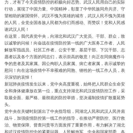
力，才有了今天疫情防控的积极向好态势。武汉人民用自己的实际
行动，展现了中国力量、中国精神，彰显了中华民族同舟共济、守
望相助的家国情怀。武汉不愧为英雄的城市，武汉人民不愧为英雄
的人民，全党全国各族人民都为你们而感动、而赞叹！党和人民感
谢武汉人民！
在这里，我代表党中央，向湖北和武汉广大党员、干部、群众，致
以诚挚的问候！向奋战在疫情防控第一线的广大医务工作者、人民
解放军指战员、社区工作者、公安干警、基层干部、下沉干部、志
愿者以及各个方面的同志们，表示崇高的敬意！向正在同病魔作斗
争的患者及其家属、因公殉职人员家属、病亡者家属，表示诚挚的
慰问！向在这场疫情中不幸罹难的同胞、牺牲的一线工作人员，表
示深切的哀悼！
新冠肺炎疫情发生以来，党中央高度重视，始终把人民群众生命安
全和身体健康放在第一位，重点支持湖北和武汉疫情防控工作，采
取最全面、最严格、最彻底的防控举措，坚决遏制疫情扩散蔓延势
头。
党中央在关键时刻派出了中央指导组，同湖北人民和武汉人民并肩
战斗，加强疫情防控第一线工作的指导，在推动严密防控、医疗救
治、物资保障、督查问责等方面发挥了重要作用，有力解决了湖北
和武汉疫情防控中的紧要问题。人民解放军、中央和国家部委、各