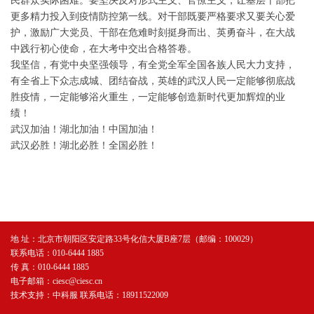
民群众实际困难。要坚决反对形式主义、官僚主义，让基层干部把
更多精力投入到疫情防控第一线。对干部既要严格要求又要关心爱
护，激励广大党员、干部在危难时刻挺身而出、英勇奋斗，在大战
中践行初心使命，在大考中交出合格答卷。
我坚信，有党中央坚强领导，有全党全军全国各族人民大力支持，
有全省上下众志成城、团结奋战，英雄的武汉人民一定能够彻底战
胜疫情，一定能够浴火重生，一定能够创造新时代更加辉煌的业
绩！
武汉加油！湖北加油！中国加油！
武汉必胜！湖北必胜！全国必胜！
地 址：北京市朝阳区安定路33号化信大厦B座7层（邮编：100029）
联系电话：010-6444 1885
传 真：010-6444 1885
电子邮箱：ciesc@ciesc.cn
技术支持：中科服 联系电话：18911522009