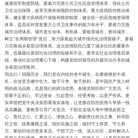
健康筑牢制度防线。要着力完善公共卫生应急管理体系，强化公共
卫生法治保障，改革完善疾病预防控制体系、重大疫情防控救治体
系，健全重大疾病医疗保险和救助制度，健全统一的应急物资保障
体系，提高应对突发重大公共卫生事件的能力和水平。要着力完善
城市治理体系。城市是生命体、有机体，要敬畏城市、善待城市，
树立“全周期管理”意识，努力探索超大城市现代化治理新路子。要着
力完善城乡基层治理体系。这次疫情防控凸显了城乡社区的重要作
用，也暴露出基层社会治理的短板和不足。要夯实社会治理基层基
础，推动社会治理重心下移，构建党组织领导的共建共治共享的城
乡基层治理格局。
同志们！回顾历史，我们党在内忧外患中诞生，在磨难挫折中成
长，在攻坚克难中壮大。敢于斗争、敢于胜利，是中国共产党人鲜
明的政治品格，也是我们的政治优势。各级党组织和广大党员、干
部要不忘初心、牢记使命，扛起责任、经受考验，以更严作风、更
实举措把党中央决策部署落实落地，让党旗在防控疫情斗争第一线
高高飘扬。要教育引导广大党员、干部在这场大考中增强必胜之
心、责任之心、仁爱之心、谨慎之心，磨砺责任担当之勇、科学防
控之智、统筹兼顾之谋、组织实施之能，做到守土有责、守土有
方。要组织动员更多党员、干部下沉一线、深入社区，及时解决人