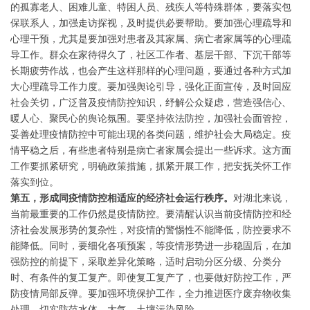
的孤寡老人、困难儿童、特困人员、残疾人等特殊群体，要落实包
保联系人，加强走访探视，及时提供必要帮助。要加强心理疏导和
心理干预，尤其是要加强对患者及其家属、病亡者家属等的心理疏
导工作。群众在家待得久了，社区工作者、基层干部、下沉干部等
长期疲劳作战，也会产生这样那样的心理问题，要通过各种方式加
大心理疏导工作力度。要加强舆论引导，强化正面宣传，及时回应
社会关切，广泛普及疫情防控知识，纾解公众疑虑，营造强信心、
暖人心、聚民心的舆论氛围。要坚持依法防控，加强社会面管控，
妥善处理疫情防控中可能出现的各类问题，维护社会大局稳定。疫
情平稳之后，有些患者特别是病亡者家属会提出一些诉求。这方面
工作要抓紧研究，明确政策措施，抓紧开展工作，把安抚关怀工作
落实到位。
第五，形成同疫情防控相适应的经济社会运行秩序。
对湖北来说，
当前最重要的工作仍然是疫情防控。要清醒认识当前疫情防控和经
济社会发展形势的复杂性，对疫情的警惕性不能降低，防控要求不
能降低。同时，要细化各项预案，等疫情形势进一步稳固后，在加
强防控的前提下，采取差异化策略，适时启动分区分级、分类分
时、有条件的复工复产。即使复工复产了，也要做好防控工作，严
防疫情局部反弹。要加强环境保护工作，全力推进医疗废弃物收集
处理，切实防范水体、大气、土壤污染风险。