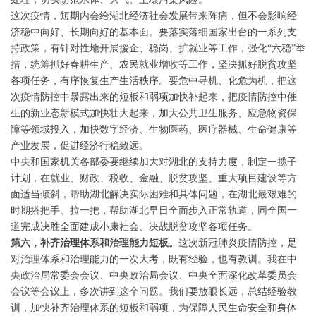
这次疫情，短期内会给湖北经济社会发展带来阵痛，但不会影响经
济稳中向好、长期向好的基本面。要落实落细国家出台的一系列支
持政策，有针对性地开展援企、稳岗、扩就业等工作，强化“六稳”举
措，统筹抓好春耕生产、农民就业增收等工作，坚决抓好脱贫攻坚
各项任务，有序恢复生产生活秩序。要危中寻机、化危为机，把这
次疫情防控中暴露出来的短板和弱项加快补起来，把疫情防控中催
生的新业态新模式加快壮大起来，加大公共卫生服务、应急物资保
障等领域投入，加快数字经济、生物医药、医疗器械、生命健康等
产业发展，促进经济行稳致远。
中央和国家机关各部委要继续加大对湖北的支持力度，制定一揽子
计划，在就业、财政、税收、金融、脱贫攻坚、重大项目建设等方
面适当倾斜，帮助湖北解决实际困难和具体问题，在湖北最艰难的
时期搭把手、拉一把，帮助湖北早日全面步入正常轨道，同全国一
道完成决胜全面建成小康社会、决战脱贫攻坚各项任务。
第六，补齐治理体系和治理能力短板。
这次新冠肺炎疫情防控，是
对治理体系和治理能力的一次大考，既有经验，也有教训。我在中
央政治局常委会会议、中央政治局会议、中央全面深化改革委员会
会议等会议上，多次讲到这个问题。我们要放眼长远，总结经验教
训，加快补齐治理体系的短板和弱项，为保障人民生命安全和身体