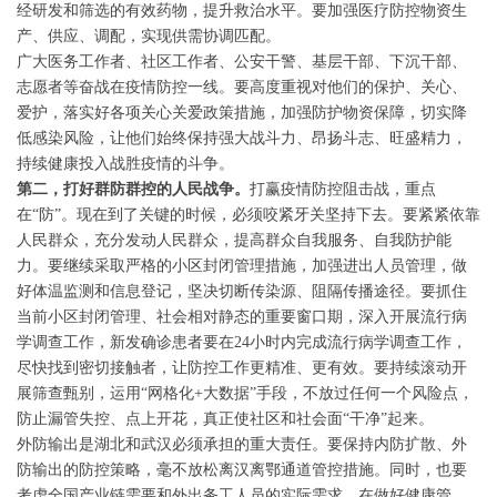
经研发和筛选的有效药物，提升救治水平。要加强医疗防控物资生
产、供应、调配，实现供需协调匹配。
广大医务工作者、社区工作者、公安干警、基层干部、下沉干部、
志愿者等奋战在疫情防控一线。要高度重视对他们的保护、关心、
爱护，落实好各项关心关爱政策措施，加强防护物资保障，切实降
低感染风险，让他们始终保持强大战斗力、昂扬斗志、旺盛精力，
持续健康投入战胜疫情的斗争。
第二，打好群防群控的人民战争。
打赢疫情防控阻击战，重点
在“防”。现在到了关键的时候，必须咬紧牙关坚持下去。要紧紧依靠
人民群众，充分发动人民群众，提高群众自我服务、自我防护能
力。要继续采取严格的小区封闭管理措施，加强进出人员管理，做
好体温监测和信息登记，坚决切断传染源、阻隔传播途径。要抓住
当前小区封闭管理、社会相对静态的重要窗口期，深入开展流行病
学调查工作，新发确诊患者要在24小时内完成流行病学调查工作，
尽快找到密切接触者，让防控工作更精准、更有效。要持续滚动开
展筛查甄别，运用“网格化+大数据”手段，不放过任何一个风险点，
防止漏管失控、点上开花，真正使社区和社会面“干净”起来。
外防输出是湖北和武汉必须承担的重大责任。要保持内防扩散、外
防输出的防控策略，毫不放松离汉离鄂通道管控措施。同时，也要
考虑全国产业链需要和外出务工人员的实际需求，在做好健康管