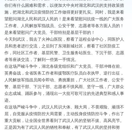
你们有什么困难和需求，以便加大中央对湖北和武汉的支持政策措
施，把湖北和武汉疫情防控工作做得更好更扎实。同时，我是来看
望慰问湖北人民和武汉人民的！是来看望慰问抗疫一线的广大医务
工作者、人民解放军指战员、公安干警、志愿者等各方面人员的！
是来看望慰问广大党员、干部特别是基层干部的！
今天到武汉，我去了火神山医院，察看了远程会诊中心，同医护人
员和患者进行交流，之后到了东湖新城社区，察看了社区防疫工
作，同社区工作者、基层民警、卫生服务站医生、下沉干部、志愿
者等座谈交流，了解到一些第一手情况。
在这场严峻斗争中，湖北各级党组织和广大党员、干部冲锋在前、
英勇奋战，全省医务工作者和援鄂医疗队员白衣执甲、逆行出征，
人民解放军指战员闻令即动、勇挑重担，广大社区工作者、公安干
警、基层干部、下沉干部、志愿者不惧风雨、坚守一线，广大群众
众志成城、踊跃参与，涌现出一大批可歌可泣的先进典型和感人事
迹。
在这场严峻斗争中，武汉人民识大体、顾大局，不畏艰险、顽强不
屈，自觉服从疫情防控大局需要，主动投身疫情防控斗争，作出了
重大贡献，让全国全世界看到了武汉人民的坚韧不拔、高风亮节。
正是因为有了武汉人民的牺牲和奉献，有了武汉人民的坚持和努