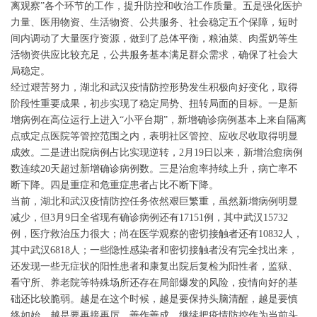
离观察”各个环节的工作，提升防控和收治工作质量。五是强化医护
力量、医用物资、生活物资、公共服务、社会稳定五个保障，短时
间内调动了大量医疗资源，做到了总体平衡，粮油菜、肉蛋奶等生
活物资供应比较充足，公共服务基本满足群众需求，确保了社会大
局稳定。
经过艰苦努力，湖北和武汉疫情防控形势发生积极向好变化，取得
阶段性重要成果，初步实现了稳定局势、扭转局面的目标。一是新
增病例在高位运行上进入“小平台期”，新增确诊病例基本上来自隔离
点或定点医院等管控范围之内，表明社区管控、应收尽收取得明显
成效。二是进出院病例占比实现逆转，2月19日以来，新增治愈病例
数连续20天超过新增确诊病例数。三是治愈率持续上升，病亡率不
断下降。四是重症和危重症患者占比不断下降。
当前，湖北和武汉疫情防控任务依然艰巨繁重，虽然新增病例明显
减少，但3月9日全省现有确诊病例还有17151例，其中武汉15732
例，医疗救治压力很大；尚在医学观察的密切接触者还有10832人，
其中武汉6818人；一些隐性感染者和密切接触者没有完全找出来，
还发现一些无症状的阳性患者和康复出院后复检为阳性者，监狱、
看守所、养老院等特殊场所还存在局部爆发的风险，疫情向好的基
础还比较脆弱。越是在这个时候，越是要保持头脑清醒，越是要慎
终如始，越是要再接再厉、善作善成，继续把疫情防控作为当前头