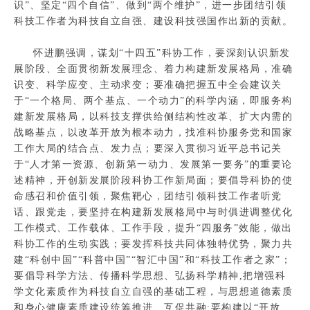
识”、坚定“四个自信”、做到“两个维护”，进一步团结引领
科技工作者为科技自立自强、建设科技强国作出新的贡献。
怀进鹏强调，谋划“十四五”科协工作，要深刻认识新发
展阶段、全面贯彻新发展理念、着力构建新发展格局，准确
识变、科学应变、主动求变；要准确把握五中全会建议关
于“一个格局、两个基点、一个动力”的科学内涵，即服务构
建新发展格局，以科技支撑供给侧结构性改革、扩大内需的
战略基点，以改革开放为根本动力，找准科协服务党和国家
工作大局的结合点、发力点；要深入贯彻习近平总书记关
于“人才第一资源、创新第一动力、发展第一要务”的重要论
述精神，开创新发展阶段科协工作新局面；要倡导科协的使
命感召和价值引领，聚焦靶心，团结引领科技工作者听党
话、跟党走，要坚持在构建新发展格局中与时俱进调整优化
工作模式、工作载体、工作手段，提升“四服务”效能，做出
科协工作的生动实践；要发挥科技共同体独特优势，聚力共
建“科创中国”“科普中国”“智汇中国”和“科技工作者之家”；
要倡导科学方法、传播科学思想、弘扬科学精神,把增强科
学文化素质作为科技自立自强的基础工程，与思想道德素质
和身心健康素质建设统筹推进、互促共融;要构建以“开放、