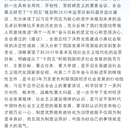
的一次具有全局性、开创性、里程碑意义的重要会议。全会
重点研究了“十四五”规划和2035年远景目标问题并提出建
议，充分体现了以习近平同志为核心的党中央规划未来的远
见卓识和继往开来的历史担当，充分反映了我们党团结带领
人民接续推进“两个一百年”奋斗目标的坚定信心和坚强决心。
全会通过的《建议》，全面总结了决胜全面建成小康社会取
得的决定性成就，深入分析了我国发展环境面临的深刻复杂
变化，清晰展望了到2035年基本实现社会主义现代化的远景
目标，明确提出了“十四五”时期我国经济社会发展的指导方
针、主要目标、重点任务、重大举措，是开启全面建设社会
主义现代化国家新征程、向第二个百年奋斗目标进军的纲领
性文件，是今后5年乃至更长时期我国经济社会发展的行动指
南。习近平总书记在全会上的重要讲话，科学回答了一系列
方向性、根本性、战略性重大问题，进一步升华了党对经济
社会发展规律、社会主义建设规律的认识，是习近平新时代
中国特色社会主义思想的最新发展。要深刻认识到党有核心
才能万众一心，制度优势能有效转化为治理效能不仅因为制
度本身好、而且因为制度运用好，中国办好自己的事情就是
最大的底气。